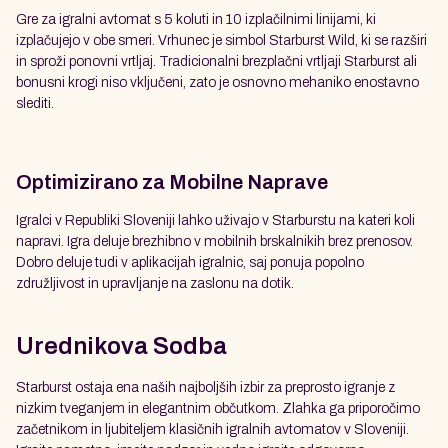
Gre za igralni avtomat s 5 koluti in 10 izplačilnimi linijami, ki
izplačujejo v obe smeri. Vrhunec je simbol Starburst Wild, ki se razširi
in sproži ponovni vrtljaj. Tradicionalni brezplačni vrtljaji Starburst ali
bonusni krogi niso vključeni, zato je osnovno mehaniko enostavno
slediti.
Optimizirano za Mobilne Naprave
Igralci v Republiki Sloveniji lahko uživajo v Starburstu na kateri koli
napravi. Igra deluje brezhibno v mobilnih brskalnikih brez prenosov.
Dobro deluje tudi v aplikacijah igralnic, saj ponuja popolno
združljivost in upravljanje na zaslonu na dotik.
Urednikova Sodba
Starburst ostaja ena naših najboljših izbir za preprosto igranje z
nizkim tveganjem in elegantnim občutkom. Zlahka ga priporočimo
začetnikom in ljubiteljem klasičnih igralnih avtomatov v Sloveniji.