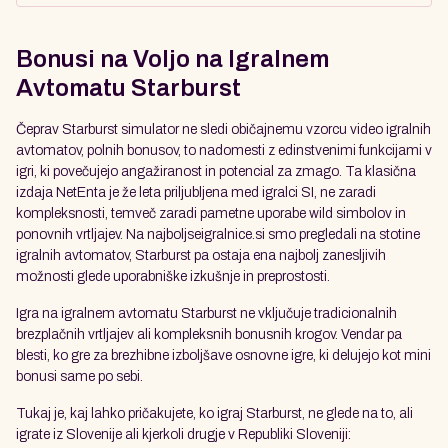
Bonusi na Voljo na Igralnem
Avtomatu Starburst
Čeprav Starburst simulator ne sledi običajnemu vzorcu video igralnih
avtomatov, polnih bonusov, to nadomesti z edinstvenimi funkcijami v
igri, ki povečujejo angažiranost in potencial za zmago. Ta klasična
izdaja NetEnta je že leta priljubljena med igralci SI, ne zaradi
kompleksnosti, temveč zaradi pametne uporabe wild simbolov in
ponovnih vrtljajev. Na najboljseigralnice.si smo pregledali na stotine
igralnih avtomatov, Starburst pa ostaja ena najbolj zanesljivih
možnosti glede uporabniške izkušnje in preprostosti.
Igra na igralnem avtomatu Starburst ne vključuje tradicionalnih
brezplačnih vrtljajev ali kompleksnih bonusnih krogov. Vendar pa
blesti, ko gre za brezhibne izboljšave osnovne igre, ki delujejo kot mini
bonusi same po sebi.
Tukaj je, kaj lahko pričakujete, ko igraj Starburst, ne glede na to, ali
igrate iz Slovenije ali kjerkoli drugje v Republiki Sloveniji: