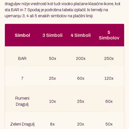
draguljev nižje vrednosti kot tudi visoko plačane klasične ikone, kot
sta BAR in 7. Spodaj je podrobna tabela izplačil, ki temelji na
ujemanju 3, 4 ali 5 enakih simbolov na plačilni liniji.
5
Simbol
3 Simboli
4 Simboli
Simbolov
BAR
50x
200x
250x
7
25x
60x
120x
Rumeni
10x
25x
60x
Dragulj
Zeleni Dragulj
8x
20x
50x