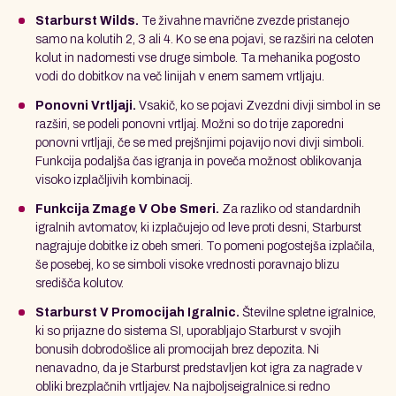
Starburst Wilds.
Te živahne mavrične zvezde pristanejo
samo na kolutih 2, 3 ali 4. Ko se ena pojavi, se razširi na celoten
kolut in nadomesti vse druge simbole. Ta mehanika pogosto
vodi do dobitkov na več linijah v enem samem vrtljaju.
Ponovni Vrtljaji.
Vsakič, ko se pojavi Zvezdni divji simbol in se
razširi, se podeli ponovni vrtljaj. Možni so do trije zaporedni
ponovni vrtljaji, če se med prejšnjimi pojavijo novi divji simboli.
Funkcija podaljša čas igranja in poveča možnost oblikovanja
visoko izplačljivih kombinacij.
Funkcija Zmage V Obe Smeri.
Za razliko od standardnih
igralnih avtomatov, ki izplačujejo od leve proti desni, Starburst
nagrajuje dobitke iz obeh smeri. To pomeni pogostejša izplačila,
še posebej, ko se simboli visoke vrednosti poravnajo blizu
središča kolutov.
Starburst V Promocijah Igralnic.
Številne spletne igralnice,
ki so prijazne do sistema SI, uporabljajo Starburst v svojih
bonusih dobrodošlice ali promocijah brez depozita. Ni
nenavadno, da je Starburst predstavljen kot igra za nagrade v
obliki brezplačnih vrtljajev. Na najboljseigralnice.si redno