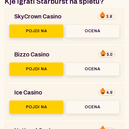
Kje igrati Starburst na spletu?
SkyCrown Casino
3.8
POJDI NA
OCENA
Bizzo Casino
5.0
POJDI NA
OCENA
Ice Casino
4.9
POJDI NA
OCENA