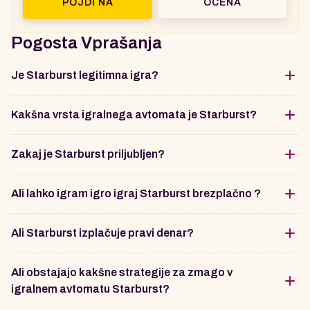
POJDI NA
OCENA
Pogosta Vprašanja
Je Starburst legitimna igra?
Kakšna vrsta igralnega avtomata je Starburst?
Zakaj je Starburst priljubljen?
Ali lahko igram igro igraj Starburst brezplačno ?
Ali Starburst izplačuje pravi denar?
Ali obstajajo kakšne strategije za zmago v
igralnem avtomatu Starburst?