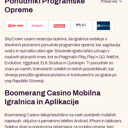
Ponudniki Programske
Prikaži več
Opreme
SkyCrown casino recenzija razkriva, da igralnica sodeluje s
številnimi priznanimi ponudniki programske opreme, kar zagotavlja
svežo in raznoliko izbiro iger. Slovenski igralci lahko uživajo v
naslovih priznanih imen, kot so Pragmatic Play, Play’n GO, NetEnt,
Evolution, Yggdrasil, ELK Studios in Quickspin. Ti ponudniki so
znani po varnih, licenciranih izdelkih in rednih posodobitvah, kar
ohranja ponudbo igralnice privlačno in konkurenčno za igralce po
vsej Republiki Sloveniji.
Boomerang Casino Mobilna
Igralnica in Aplikacije
Boomerang Casino deluje brezhibno na vseh sodobnih mobilnih
napravah, vključno s pametnimi telefoni Android, iPhoni in tablicami.
Spletna stran je popolnoma prilagojena za mobilno igranje, brez