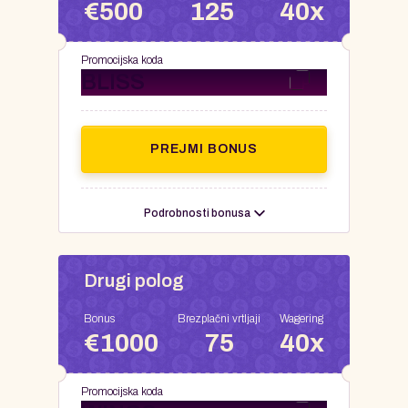
€500
125
40x
Promocijska koda
BLISS
PREJMI BONUS
Podrobnosti bonusa
Drugi polog
Bonus
Brezplačni vrtljaji
Wagering
€1000
75
40x
Promocijska koda