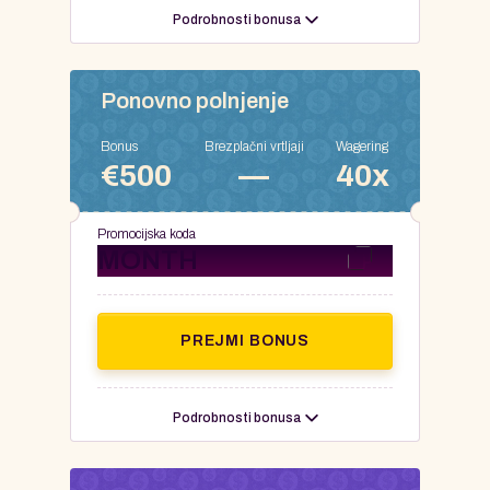
Podrobnosti bonusa
Ponovno polnjenje
Bonus
Brezplačni vrtljaji
Wagering
€500
—
40x
Promocijska koda
MONTH
PREJMI BONUS
Podrobnosti bonusa