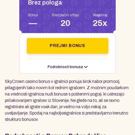
Brez pologa
Bonus
Brezplačni vrtljaji
Wagering
—
20
25x
PREJMI BONUS
Podrobnosti bonusa
SkyCrown casino bonus v igralnici ponuja širok nabor promocij,
prilagojenih tako novim kot rednim igralcem. Z močnim poudarkom
na vrednosti igralnica nudi bonuse s poštenimi pogoji, ki ustrezajo
pričakovanjem igralcev iz Slovenije. Ne glede na to, ali se ravno
registrirate ali igrate vsak dan, je vedno na voljo nekaj za
uveljavljanje. Spodaj na najboljseigralnice.si predstavljamo trenutno
strukturo bonusov.