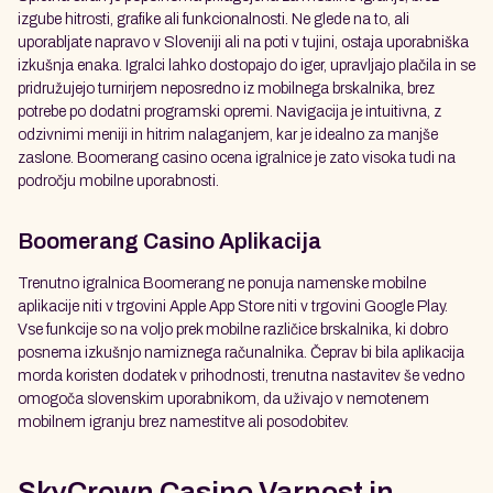
izgube hitrosti, grafike ali funkcionalnosti. Ne glede na to, ali
uporabljate napravo v Sloveniji ali na poti v tujini, ostaja uporabniška
izkušnja enaka. Igralci lahko dostopajo do iger, upravljajo plačila in se
pridružujejo turnirjem neposredno iz mobilnega brskalnika, brez
potrebe po dodatni programski opremi. Navigacija je intuitivna, z
odzivnimi meniji in hitrim nalaganjem, kar je idealno za manjše
zaslone. Boomerang casino ocena igralnice je zato visoka tudi na
področju mobilne uporabnosti.
Boomerang Casino Aplikacija
Trenutno igralnica Boomerang ne ponuja namenske mobilne
aplikacije niti v trgovini Apple App Store niti v trgovini Google Play.
Vse funkcije so na voljo prek mobilne različice brskalnika, ki dobro
posnema izkušnjo namiznega računalnika. Čeprav bi bila aplikacija
morda koristen dodatek v prihodnosti, trenutna nastavitev še vedno
omogoča slovenskim uporabnikom, da uživajo v nemotenem
mobilnem igranju brez namestitve ali posodobitev.
SkyCrown Casino Varnost in