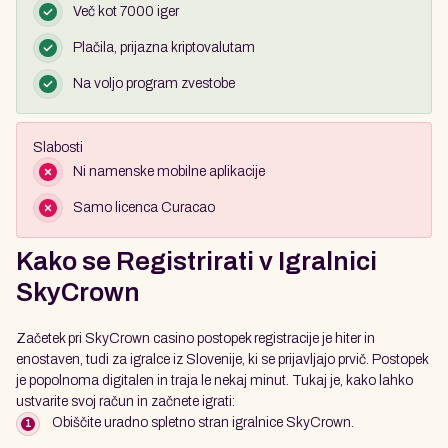
Več kot 7000 iger
Plačila, prijazna kriptovalutam
Na voljo program zvestobe
Slabosti
Ni namenske mobilne aplikacije
Samo licenca Curacao
Kako se Registrirati v Igralnici
SkyCrown
Začetek pri SkyCrown casino postopek registracije je hiter in
enostaven, tudi za igralce iz Slovenije, ki se prijavljajo prvič. Postopek
je popolnoma digitalen in traja le nekaj minut. Tukaj je, kako lahko
ustvarite svoj račun in začnete igrati:
Obiščite uradno spletno stran igralnice SkyCrown.