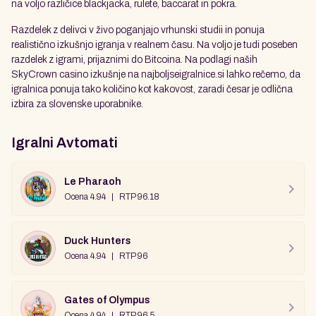
na voljo različice blackjacka, rulete, baccarat in pokra.
Razdelek z delivci v živo poganjajo vrhunski studii in ponuja
Keno
Igre v živo
Blackjack
realistično izkušnjo igranja v realnem času. Na voljo je tudi poseben
razdelek z igrami, prijaznimi do Bitcoina. Na podlagi naših
SkyCrown casino izkušnje na najboljseigralnice.si lahko rečemo, da
igralnica ponuja tako količino kot kakovost, zaradi česar je odlična
Stave
Bingo
Baccarat
izbira za slovenske uporabnike.
Igralni Avtomati
Ruleta
Poker
Igralni avtomati
Le Pharaoh
Ocena 4.94
|
RTP 96.18
Duck Hunters
Ocena 4.94
|
RTP 96
Gates of Olympus
Ocena 4.94
|
RTP 96.5