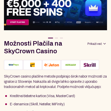
Možnosti Plačila na
Prikaži več
SkyCrown Casino
SkyCrown casino plačilne metode podpirajo širok nabor možnosti za
igralce iz Slovenije. Nakazila ali dvige lahko opravite z uporabo
tradicionalnih metod ali kriptovalut. Podprte možnosti vključujejo:
Kreditne/debetne kartice (Visa, MasterCard)
E-denarnice (Skrill, Neteller, MiFinity)