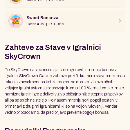
Sweet Bonanza
Ocena 4.95
|
RTP 96.51
Zahteve za Stave v Igralnici
SkyCrown
Po SkyCrown casino recenzija smo ugotovili, da imajo bonusi v
igralnici SkyCrown Casino zahtevo po 40-kratnem stavnem znesku
tako za znesek bonusa kot za morebitne dobitke iz brezplačnih
vrtljajev. Igralni avtomati prispevajo k temu 100 %, medtem ko imajo
namizne igre in igre z delivci v živo običajno nižje stopnje prispevkov
ali pa se sploh ne štejejo. Po našem mnenju so ti pogoji pošteni v
primerjavi z drugimi igralnicami, ki so na voljo v Sloveniji, vendar
vedno priporočamo, da pred prijavo preverite pogoje bonusa.