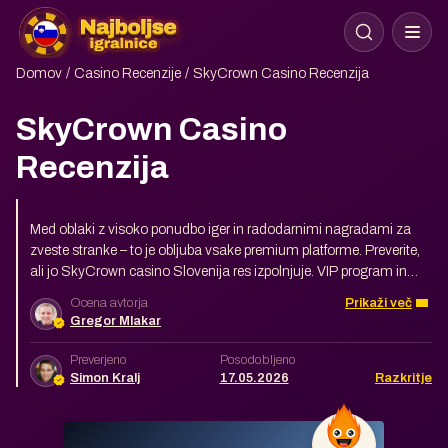
Domov
Casino Recenzije
SkyCrown Casino Recenzija
SkyCrown Casino
Recenzija
Med oblaki z visoko ponudbo iger in radodarnimi nagradami za
zveste stranke – to je obljuba vsake premium platforme. Preverite,
ali jo SkyCrown casino Slovenija res izpolnjuje. VIP program in
redni turnirji so le začetek.
Ocena avtorja
Prikaži več
Gregor Mlakar
Preverjeno
Posodobljeno
Simon Kralj
17.05.2026
Razkritje