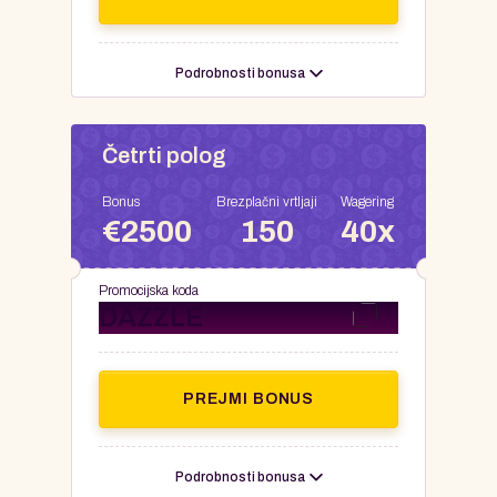
Podrobnosti bonusa
Četrti polog
Bonus
Brezplačni vrtljaji
Wagering
€2500
150
40x
Promocijska koda
DAZZLE
PREJMI BONUS
Podrobnosti bonusa