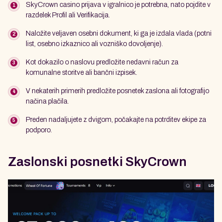
SkyCrown casino prijava v igralnico je potrebna, nato pojdite v
razdelek Profil ali Verifikacija.
Naložite veljaven osebni dokument, ki ga je izdala vlada (potni
list, osebno izkaznico ali vozniško dovoljenje).
Kot dokazilo o naslovu predložite nedavni račun za
komunalne storitve ali bančni izpisek.
V nekaterih primerih predložite posnetek zaslona ali fotografijo
načina plačila.
Preden nadaljujete z dvigom, počakajte na potrditev ekipe za
podporo.
Zaslonski posnetki SkyCrown