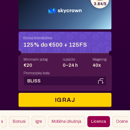
3.84/5
Bonus dobrodošlice
125% do €500 + 125
FS
Minimalni polog
Izplačilo
Wagering
€20
0–24 h
40x
Promocijska koda
BLISS
IGRAJ
la
Bonusi
Igre
Mobilna izkušnja
Licenca
Ocene