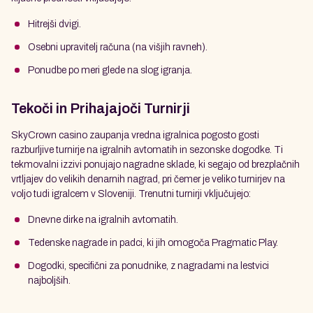
Hitrejši dvigi.
Osebni upravitelj računa (na višjih ravneh).
Ponudbe po meri glede na slog igranja.
Tekoči in Prihajajoči Turnirji
SkyCrown casino zaupanja vredna igralnica pogosto gosti
razburljive turnirje na igralnih avtomatih in sezonske dogodke. Ti
tekmovalni izzivi ponujajo nagradne sklade, ki segajo od brezplačnih
vrtljajev do velikih denarnih nagrad, pri čemer je veliko turnirjev na
voljo tudi igralcem v Sloveniji. Trenutni turnirji vključujejo:
Dnevne dirke na igralnih avtomatih.
Tedenske nagrade in padci, ki jih omogoča Pragmatic Play.
Dogodki, specifični za ponudnike, z nagradami na lestvici
najboljših.