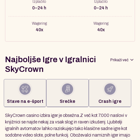
Izplačilo
Izplačilo
0–24 h
0–24 h
Wagering
Wagering
40x
40x
Najboljše Igre v Igralnici
Prikaži več
SkyCrown
Stave na e-šport
Srečke
Crash igre
SkyCrown casino izbira iger je obsežna.Z več kot 7.000 naslovi v
knjižnici se najde nekaj za vsak slog in raven izkušenj. Ljubitelji
igralnih avtomatov lahko raziskujejo tako klasične sadne igre kot
Jackpot igre
Craps in kocke
Video poker
sodobne video slote, polne funkcij. Oboževalci namiznih iger imajo