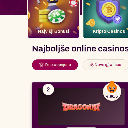
Najvišji Bonusi
Kripto Casinos
Najboljše online casinos
🏆 Zelo ocenjene
🚀 Nove igralnice
2
4.96/5