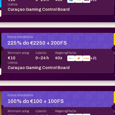
Licenca
+9
Curaçao Gaming Control Board
Bonus dobrodošlice
225% do €2250 + 200
FS
Minimalni polog
Izplačilo
Wagering
Plačila
€10
0–24 h
40x
+21
Licenca
+19
Curaçao Gaming Control Board
Bonus dobrodošlice
100% do €100 + 100
FS
Minimalni polog
Izplačilo
Wagering
Plačila