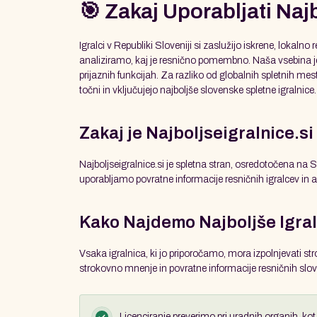
🎯 Zakaj Uporabljati Naj
Igralci v Republiki Sloveniji si zaslužijo iskrene, lokaln
analiziramo, kaj je resnično pomembno. Naša vsebina je
prijaznih funkcijah. Za razliko od globalnih spletnih m
točni in vključujejo najboljše slovenske spletne igralnice.
Zakaj je Najboljseigralnice.s
Najboljseigralnice.si je spletna stran, osredotočena na S
uporabljamo povratne informacije resničnih igralcev in a
Kako Najdemo Najboljše Igral
Vsaka igralnica, ki jo priporočamo, mora izpolnjevati st
strokovno mnenje in povratne informacije resničnih slov
Licenciranje preverimo pri uradnih organih, ko