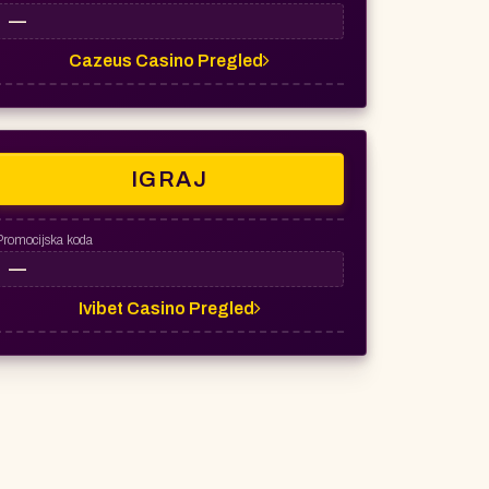
—
Cazeus Casino Pregled
IGRAJ
Promocijska koda
—
Ivibet Casino Pregled