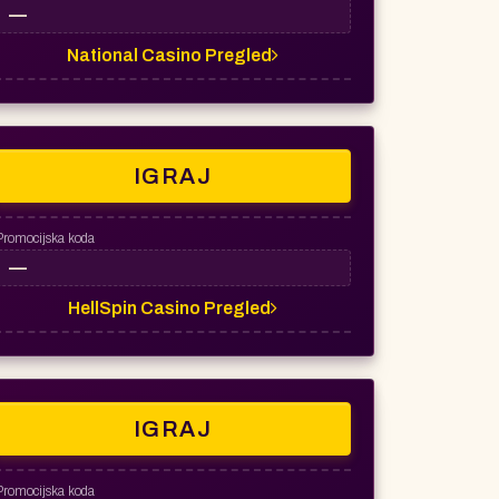
—
National Casino Pregled
IGRAJ
Promocijska koda
—
HellSpin Casino Pregled
IGRAJ
Promocijska koda