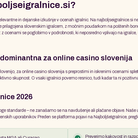
boljseigralnice.si?
o relevantne in dejanske izkušnje v ocenah igralnic. Na najboljseigralnice.si 
 prilagojena slovenskim igralcem, z močnim poudarkom na poštenih bonusih
est z ocenami se poglobimo v podrobnosti, ki neposredno vplivajo na igral
i dominantna za online casino slovenija
lovenijo, za online casino slovenija s preprostimi in iskrenimi ocenami sple
ktivno skupnost. O vsaki igralnici povemo resnico, tudi kadar ta ni pozitivn
nice 2026
roge standarde – ne zanašamo se na navdušenje ali plačane objave. Naše uvrs
enskih uporabnikov. Preden se platforma pojavi na NajboljšeIgralnice, pre
Preverimo kakovost in razpol
t sta MGA ali Curacao.