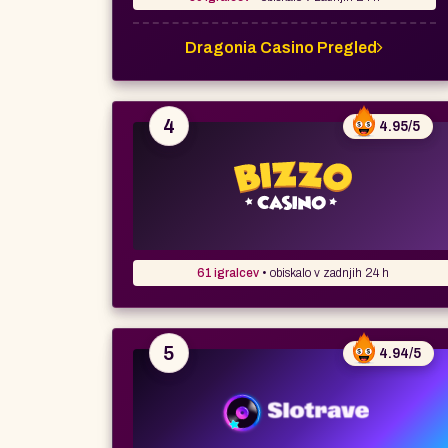
Dragonia Casino Pregled
4
4.95/5
61 igralcev
• obiskalo v zadnjih 24 h
5
4.94/5