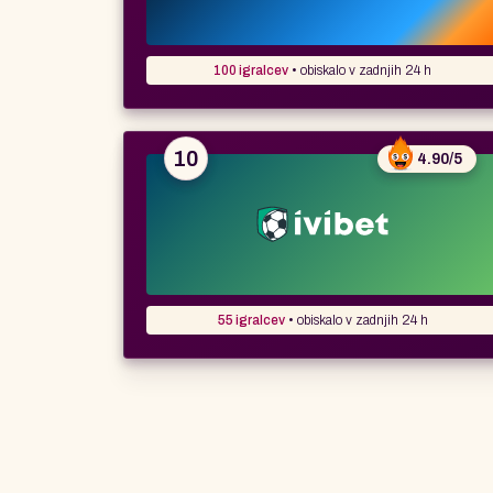
100 igralcev
• obiskalo v zadnjih 24 h
10
4.90/5
55 igralcev
• obiskalo v zadnjih 24 h