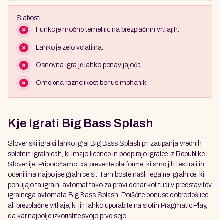
Slabosti
Funkcije močno temeljijo na brezplačnih vrtljajih.
Lahko je zelo volatilna.
Osnovna igra je lahko ponavljajoča.
Omejena raznolikost bonus mehanik.
Kje Igrati Big Bass Splash
Slovenski igralci lahko igraj Big Bass Splash pri zaupanja vrednih
spletnih igralnicah, ki imajo licenco in podpirajo igralce iz Republike
Slovenije. Priporočamo, da preverite platforme, ki smo jih testirali in
ocenili na najboljseigralnice.si. Tam boste našli legalne igralnice, ki
ponujajo ta igralni avtomat tako za pravi denar kot tudi v predstavitev
igralnega avtomata Big Bass Splash. Poiščite bonuse dobrodošlice
ali brezplačne vrtljaje, ki jih lahko uporabite na slotih Pragmatic Play,
da kar najbolje izkoristite svojo prvo sejo.