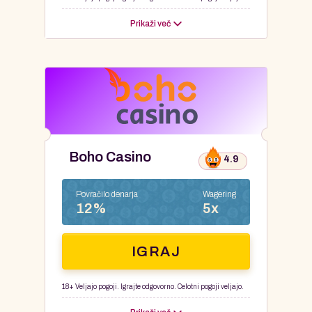
€500 + 150FS
35x
Prikaži več
Drugi polog
Wagering
€500 + 100FS
35x
Tretji polog
Wagering
€500
35x
High Roller
Wagering
€500
35x
Boho Casino
4.9
Povračilo denarja
Wagering
25%
35x
Povračilo denarja
Wagering
12%
5x
Plačila
IGRAJ
Prvi polog
Wagering
18+ Veljajo pogoji. Igrajte odgovorno. Celotni pogoji veljajo.
€777 + 100FS
40x