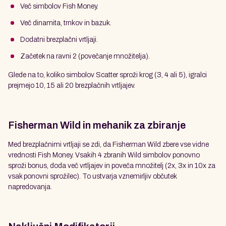
Več simbolov Fish Money.
Več dinamita, trnkov in bazuk.
Dodatni brezplačni vrtljaji.
Začetek na ravni 2 (povečanje množitelja).
Glede na to, koliko simbolov Scatter sproži krog (3, 4 ali 5), igralci
prejmejo 10, 15 ali 20 brezplačnih vrtljajev.
Fisherman Wild in mehanik za zbiranje
Med brezplačnimi vrtljaji se zdi, da Fisherman Wild zbere vse vidne
vrednosti Fish Money. Vsakih 4 zbranih Wild simbolov ponovno
sproži bonus, doda več vrtljajev in poveča množitelj (2x, 3x in 10x za
vsak ponovni sprožilec). To ustvarja vznemirljiv občutek
napredovanja.