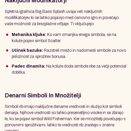
Naključni Modifikatorji
Spletna igralnica Big Bass Splash uvaja več naključnih
modifikatorjev, ki se lahko pojavijo med osnovno igro in povečajo
vaše možnosti za brezplačne vrtljaje. Ti vključujejo:
Mehanika kljuke:
Ko vam zmanjka enega simbola, se na
kolute pojavi simbol Scatter.
Učinek bazuke:
Razstreli mrežo in nadomesti simbole za novo
priložnost za sprožitev bonusa.
Padec dinamita:
Na kolute doda simbole ribe za večji potencial
dobitka.
Denarni Simboli In Množitelji
Simboli rib imajo naključne denarne vrednosti in služijo kot simboli
denarja. Njihove vrednosti so lahko presenetljivo visoke in se zbirajo
le, ko se pojavi simbol Wild Fisherman. Ker se množitelji povečujejo s
ponovnimi sprožitvami, lahko te vrednosti rib zrastejo v znatne