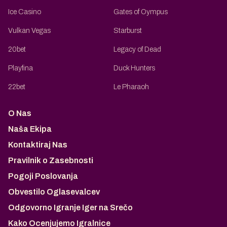
Ice Casino
Gates of Oympus
Vulkan Vegas
Starburst
20bet
Legacy of Dead
Playfina
Duck Hunters
22bet
Le Pharaoh
O Nas
Naša Ekipa
Kontaktiraj Nas
Pravilnik o Zasebnosti
Pogoji Poslovanja
Obvestilo Oglasevalcev
Odgovorno Igranje Iger na Srečo
Kako Ocenjujemo Igralnice