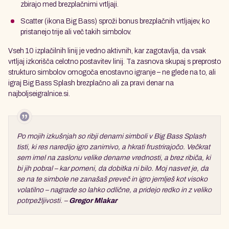
zbirajo med brezplačnimi vrtljaji.
Scatter (ikona Big Bass) sproži bonus brezplačnih vrtljajev, ko
pristanejo trije ali več takih simbolov.
Vseh 10 izplačilnih linij je vedno aktivnih, kar zagotavlja, da vsak
vrtljaj izkorišča celotno postavitev linij. Ta zasnova skupaj s preprosto
strukturo simbolov omogoča enostavno igranje – ne glede na to, ali
igraj Big Bass Splash brezplačno ali za pravi denar na
najboljseigralnice.si.
Po mojih izkušnjah so ribji denarni simboli v Big Bass Splash
tisti, ki res naredijo igro zanimivo, a hkrati frustrirajočo. Večkrat
sem imel na zaslonu velike denarne vrednosti, a brez ribiča, ki
bi jih pobral – kar pomeni, da dobitka ni bilo. Moj nasvet je, da
se na te simbole ne zanašaš preveč in igro jemlješ kot visoko
volatilno – nagrade so lahko odlične, a pridejo redko in z veliko
potrpežljivosti. –
Gregor Mlakar