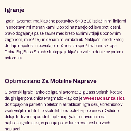
Igranje
Igralni avtomat ima klasično postavitev 5×3 z 10 izplačilnimi linijami
in enostavnimi mehanikami. Dobitki nastanejo od leve proti desni,
pravo dogajanje pa se začne med brezplačnimi vrtljaji s ponovnim
zagonom, množitelji in denarnimi simboli rib. Naključni modifikatorji
dodajo napetost in povečajo možnost za sprožitev bonus kroga.
Dobra Big Bass Splash strategija je ključ do velikih dobitkov pri tem
avtomatu.
Optimizirano Za Mobilne Naprave
Slovenski igralci lahko do igralni avtomat Big Bass Splash, kot tudi
drugih iger ponudnika Pragmatic Play, kot je
Sweet Bonanza slot
,
dostopajo na pametnih telefonih ali tablicah. Igra deluje brezhibno v
vseh večjih mobilnih brskalnikih brez potrebe po prenosu. Odlično
deluje tudi znotraj uradnih aplikacij igralnic, navedenih na
najboljseigralnice.si, in ponuja polno funkcionalnost na vseh
napravah.