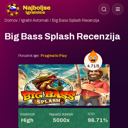
Domov
Igralni Avtomati
Big Bass Splash Recenzija
Big Bass Splash Recenzija
Ponudnik iger:
Pragmatic Play
4.71/5
Volatilnost
Največji dobiček
RTP
High
5000x
96.71%