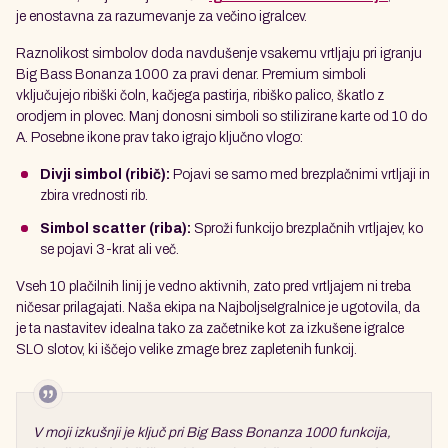
je enostavna za razumevanje za večino igralcev.
Raznolikost simbolov doda navdušenje vsakemu vrtljaju pri igranju
Big Bass Bonanza 1000 za pravi denar. Premium simboli
vključujejo ribiški čoln, kačjega pastirja, ribiško palico, škatlo z
orodjem in plovec. Manj donosni simboli so stilizirane karte od 10 do
A. Posebne ikone prav tako igrajo ključno vlogo:
Divji simbol (ribič):
Pojavi se samo med brezplačnimi vrtljaji in
zbira vrednosti rib.
Simbol scatter (riba):
Sproži funkcijo brezplačnih vrtljajev, ko
se pojavi 3-krat ali več.
Vseh 10 plačilnih linij je vedno aktivnih, zato pred vrtljajem ni treba
ničesar prilagajati. Naša ekipa na NajboljseIgralnice je ugotovila, da
je ta nastavitev idealna tako za začetnike kot za izkušene igralce
SLO slotov, ki iščejo velike zmage brez zapletenih funkcij.
V moji izkušnji je ključ pri Big Bass Bonanza 1000 funkcija,