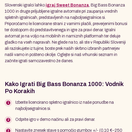
Slovenski igralci lahko
igraj Sweet Bonanza
, Big Bass Bonanza
1000 in druge priljubljene igralne avtomate pri zaupanja vrednih
spletnih igralnicah, predstavljenih na najboljseigralnice.si.
Priporočamo le licencirane strani z varnimi plačili, preverjenimi bonusi
ter dostopom do predstavitvenega in igre za pravi denar. Igralni
avtomat je na voljo na mobilnih in namiznih platformah ter deluje
gladko na vseh napravah. Ne glede na to, ali ste v Republiki Sloveniji
ali raziskujete iz tujine, boste prek naših skrbno izbranih partnerjev
našli varno in pošteno okolje. Oglejte si naš vrhunski seznam in
začnite igrati samozavestno že danes.
Kako Igrati Big Bass Bonanza 1000: Vodnik
Po Korakih
Izberite licencirano spletno igralnico iz naše ponudbe na
najboljseigralnice.si.
Odprite igro v demo načinu ali za pravi denar.
Nastavite znesek stave s pomočjo gumbov +/- (0,10 €–250