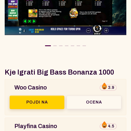
Kje Igrati Big Bass Bonanza 1000
Woo Casino
3.9
POJDI NA
OCENA
Playfina Casino
4.5