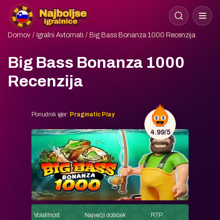
Domov
Igralni Avtomati
Big Bass Bonanza 1000 Recenzija
Big Bass Bonanza 1000
Recenzija
Ponudnik iger:
Pragmatic Play
4.99/5
Volatilnost
Največji dobiček
RTP