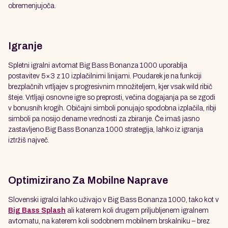
obremenjujoča.
Igranje
Spletni igralni avtomat Big Bass Bonanza 1000 uporablja
postavitev 5×3 z 10 izplačilnimi linijami. Poudarek je na funkciji
brezplačnih vrtljajev s progresivnim množiteljem, kjer vsak wild ribič
šteje. Vrtljaji osnovne igre so preprosti, večina dogajanja pa se zgodi
v bonusnih krogih. Običajni simboli ponujajo spodobna izplačila, ribji
simboli pa nosijo denarne vrednosti za zbiranje. Če imaš jasno
zastavljeno Big Bass Bonanza 1000 strategija, lahko iz igranja
iztržiš največ.
Optimizirano Za Mobilne Naprave
Slovenski igralci lahko uživajo v Big Bass Bonanza 1000, tako kot v
Big Bass Splash
ali katerem koli drugem priljubljenem igralnem
avtomatu, na katerem koli sodobnem mobilnem brskalniku – brez