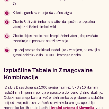
€).
Kliknite gumb za vrtenje, da začnete igro.
Zberite 3 ali več simbolov scatter, da sprožite brezplačna
vrtenja z ribiškimi simboli wild.
Zberite ribje simbole med brezplačnimi vrtenji, da povečate
množitelje in ponovno sprožite vrtenja.
Izplačajte svoje dobitke ali nadaljujte z vrtenjem, da osvojite
glavni dobitek v višini 10.000-kratnega vložka.
Izplačilne Tabele in Zmagovalne
Kombinacije
Igra Big Bass Bonanza 1000 se igra na mreži 5×3 z 10 fiksnimi
izplačilnimi linijami in ponuja preprosto, a donosno igralno izkušnjo.
Dobitki nastanejo, ko tri ali več enakih simbolov pristane na izplačilni
liniji od leve proti desni, začenši s prvim kolutom.Igra uporablja
mehanike, kot jih imajo klasični
igralni avtomati Slovenija
, zato