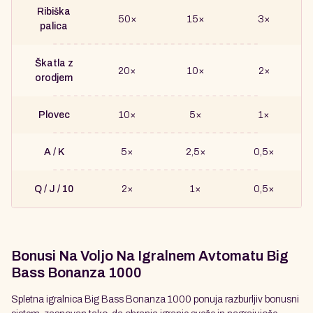
Ribiška
50×
15×
3×
palica
Škatla z
20×
10×
2×
orodjem
Plovec
10×
5×
1×
A / K
5×
2,5×
0,5×
Q / J / 10
2×
1×
0,5×
Bonusi Na Voljo Na Igralnem Avtomatu Big
Bass Bonanza 1000
Spletna igralnica Big Bass Bonanza 1000 ponuja razburljiv bonusni