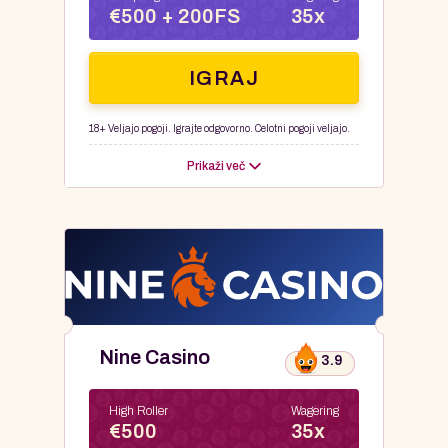
€500 + 200FS
35x
IGRAJ
Ponovno polnjenje
Wagering
18+ Veljajo pogoji. Igrajte odgovorno. Celotni pogoji veljajo.
€700 + 50FS
35x
Prikaži več
Ponovno polnjenje
Wagering
50FS
40x
Povračilo denarja
Wagering
€200
1x
Povračilo denarja
Wagering
€3000
1x
Nine Casino
3.9
Plačila
High Roller
Wagering
€500
35x