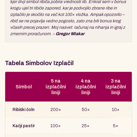
kjer divji simbol ribiča pobira vrednosti rib. Enkrat sem v bonus
krogu ujel tri ribiče zapored, kar je podvojilo zbrane ribe in
izplačilo je skočilo na več kot 100× vložka. Ampak opozorilo –
ribič se ne pojavlja vedno pogosto, zato zna biti bonus krog
včasih precej prazen. Moj nasvet: računaj na nihanja in igraj z
zmernim proračunom. –
Gregor Mlakar
Tabela Simbolov Izplačil
5 na
4 na
3 na
Simbol
izplačilni
izplačilni
izplačilni
liniji
liniji
liniji
Ribiški čoln
200×
50×
10×
Kačji pastir
100×
25×
5×