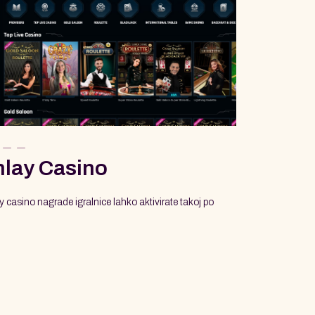
nlay Casino
ay casino nagrade igralnice lahko aktivirate takoj po