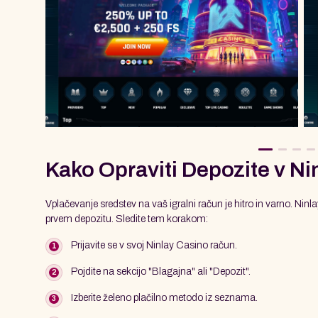
Kako Opraviti Depozite v Ni
Vplačevanje sredstev na vaš igralni račun je hitro in varno. Ninl
prvem depozitu. Sledite tem korakom:
Prijavite se v svoj Ninlay Casino račun.
Pojdite na sekcijo "Blagajna" ali "Depozit".
Izberite želeno plačilno metodo iz seznama.