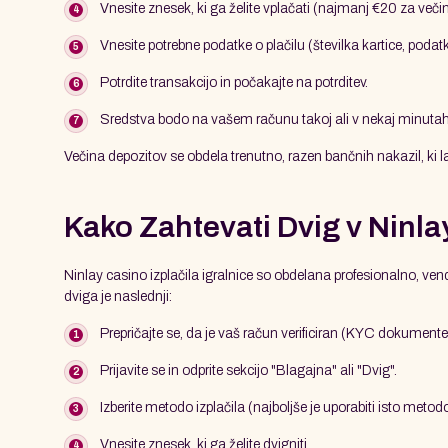
Vnesite znesek, ki ga želite vplačati (najmanj €20 za več
Vnesite potrebne podatke o plačilu (številka kartice, podat
Potrdite transakcijo in počakajte na potrditev.
Sredstva bodo na vašem računu takoj ali v nekaj minutah
Večina depozitov se obdela trenutno, razen bančnih nakazil, ki l
Kako Zahtevati Dvig v Ninla
Ninlay casino izplačila igralnice so obdelana profesionalno, ve
dviga je naslednji:
Prepričajte se, da je vaš račun verificiran (KYC dokumente
Prijavite se in odprite sekcijo "Blagajna" ali "Dvig".
Izberite metodo izplačila (najboljše je uporabiti isto metodo
Vnesite znesek, ki ga želite dvigniti.