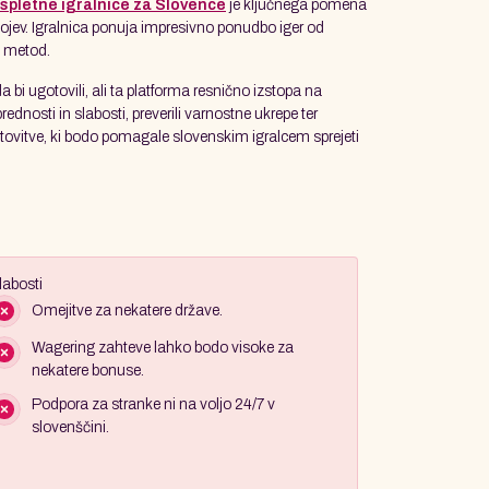
spletne igralnice za Slovence
je ključnega pomena
ogojev. Igralnica ponuja impresivno ponudbo iger od
ih metod.
a bi ugotovili, ali ta platforma resnično izstopa na
ednosti in slabosti, preverili varnostne ukrepe ter
gotovitve, ki bodo pomagale slovenskim igralcem sprejeti
labosti
Omejitve za nekatere države.
Wagering zahteve lahko bodo visoke za
nekatere bonuse.
Podpora za stranke ni na voljo 24/7 v
slovenščini.