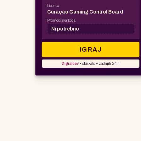
Licenca
Curaçao Gaming Control Board
Promocijska koda
Ni potrebno
IGRAJ
2 igralcev
• obiskalo v zadnjih 24 h