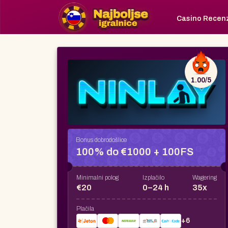
Casino Recenz
1.00/5
Bonus dobrodošlice
100% do €1000 + 100
FS
Minimalni polog
Izplačilo
Wagering
€20
0–24 h
35x
Plačila
+6