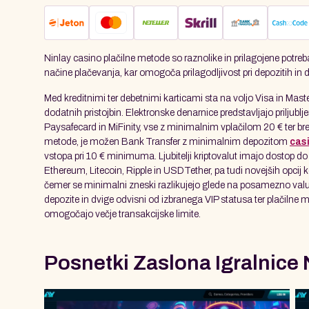
Ninlay casino plačilne metode so raznolike in prilagojene potreb
načine plačevanja, kar omogoča prilagodljivost pri depozitih in d
Med kreditnimi ter debetnimi karticami sta na voljo Visa in Mas
dodatnih pristojbin. Elektronske denarnice predstavljajo priljubljen
Paysafecard in MiFinity, vse z minimalnim vplačilom 20 € ter brez 
metode, je možen Bank Transfer z minimalnim depozitom
cas
vstopa pri 10 € minimuma. Ljubitelji kriptovalut imajo dostop do 
Ethereum, Litecoin, Ripple in USDTether, pa tudi novejših opci
čemer se minimalni zneski razlikujejo glede na posamezno val
depozite in dvige odvisni od izbranega VIP statusa ter plačilne
omogočajo večje transakcijske limite.
Posnetki Zaslona Igralnice 