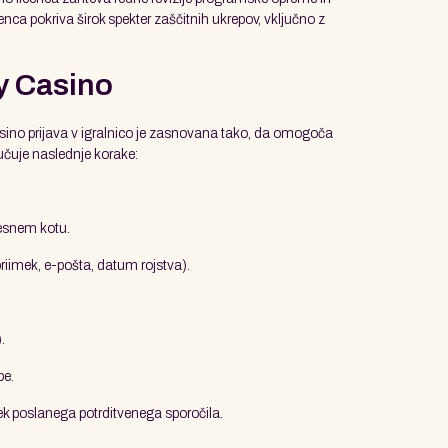
enca pokriva širok spekter zaščitnih ukrepov, vključno z
ay Casino
 casino prijava v igralnico je zasnovana tako, da omogoča
jučuje naslednje korake:
desnem kotu.
priimek, e-pošta, datum rojstva).
.
be.
prek poslanega potrditvenega sporočila.