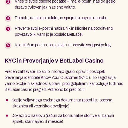
Vnesite svoje osebne podatke – ime, e-poštni naslov, geslo,
državo (Slovenija) in želeno valuto.
Potrdite, da ste polnoletni, in sprejmite pogoje uporabe.
Preverite svoj e-poštni nabiralnik in kliknite na potrditveno
povezavo, ki vam jo je poslalo BetLabel.
Ko je račun potrjen, se prijavite in opravite svoj prvi polog.
KYC in Preverjanje v BetLabel Casino
Preden zahtevate izplačilo, morajo igralci opraviti postopek
preverjanja identitete Know Your Customer (KYC). To zagotavlja
varno okolje in skladnost s pravili proti goljufijam, kar potrjuje tudi naš
BetLabel casino pregled. Potrebno bo predložiti:
Kopijo veljavnega osebnega dokumenta (potni list, osebna
izkaznica ali vozniško dovoljenje)
Dokazilo o naslovu (račun za komunalne storitve ali bančni
izpisek, star največ 3 mesece)