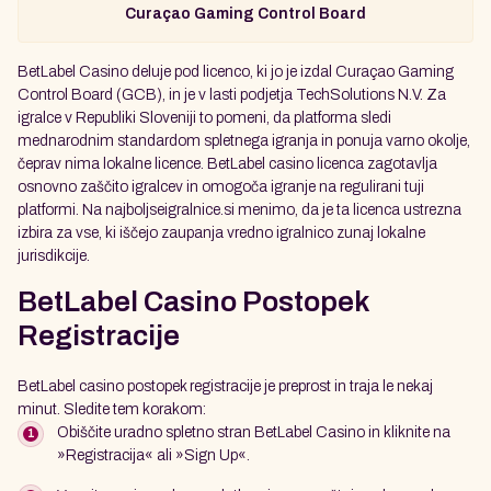
Curaçao Gaming Control Board
BetLabel Casino deluje pod licenco, ki jo je izdal Curaçao Gaming
Control Board (GCB), in je v lasti podjetja TechSolutions N.V. Za
igralce v Republiki Sloveniji to pomeni, da platforma sledi
mednarodnim standardom spletnega igranja in ponuja varno okolje,
čeprav nima lokalne licence. BetLabel casino licenca zagotavlja
osnovno zaščito igralcev in omogoča igranje na regulirani tuji
platformi. Na najboljseigralnice.si menimo, da je ta licenca ustrezna
izbira za vse, ki iščejo zaupanja vredno igralnico zunaj lokalne
jurisdikcije.
BetLabel Casino Postopek
Registracije
BetLabel casino postopek registracije je preprost in traja le nekaj
minut. Sledite tem korakom:
Obiščite uradno spletno stran BetLabel Casino in kliknite na
»Registracija« ali »Sign Up«.