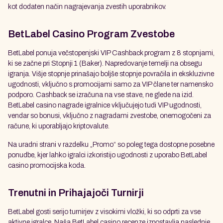
kot dodaten način nagrajevanja zvestih uporabnikov.
BetLabel Casino Program Zvestobe
BetLabel ponuja večstopenjski VIP Cashback program z 8 stopnjami,
ki se začne pri Stopnji 1 (Baker). Napredovanje temelji na obsegu
igranja. Višje stopnje prinašajo boljše stopnje povračila in ekskluzivne
ugodnosti, vključno s promocijami samo za VIP člane ter namensko
podporo. Cashback se izračuna na vse stave, ne glede na izid.
BetLabel casino nagrade igralnice vključujejo tudi VIP ugodnosti,
vendar so bonusi, vključno z nagradami zvestobe, onemogočeni za
račune, ki uporabljajo kriptovalute.
Na uradni strani v razdelku „Promo“ so poleg tega dostopne posebne
ponudbe, kjer lahko igralci izkoristijo ugodnosti z uporabo BetLabel
casino promocijska koda.
Trenutni in Prihajajoči Turnirji
BetLabel gosti serijo turnirjev z visokimi vložki, ki so odprti za vse
aktivne igralce. Naša BetLabel casino recenze izpostavlja naslednje