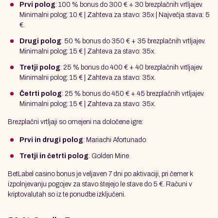
Prvi polog
: 100 % bonus do 300 € + 30 brezplačnih vrtljajev.
Minimalni polog: 10 € | Zahteva za stavo: 35x | Največja stava: 5
€.
Drugi polog
: 50 % bonus do 350 € + 35 brezplačnih vrtljajev.
Minimalni polog: 15 € | Zahteva za stavo: 35x.
Tretji polog
: 25 % bonus do 400 € + 40 brezplačnih vrtljajev.
Minimalni polog: 15 € | Zahteva za stavo: 35x.
Četrti polog
: 25 % bonus do 450 € + 45 brezplačnih vrtljajev.
Minimalni polog: 15 € | Zahteva za stavo: 35x.
Brezplačni vrtljaji so omejeni na določene igre:
Prvi in drugi polog
: Mariachi Afortunado
Tretji in četrti polog
: Golden Mine
BetLabel casino bonus je veljaven 7 dni po aktivaciji, pri čemer k
izpolnjevanju pogojev za stavo štejejo le stave do 5 €. Računi v
kriptovalutah so iz te ponudbe izključeni.