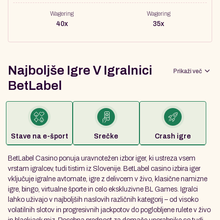
Wagering
Wagering
40x
35x
Najboljše Igre V Igralnici
Prikaži več
BetLabel
Stave na e-šport
Srečke
Crash igre
BetLabel Casino ponuja uravnotežen izbor iger, ki ustreza vsem
vrstam igralcev, tudi tistim iz Slovenije. BetLabel casino izbira iger
vključuje igralne avtomate, igre z delivcem v živo, klasične namizne
Jackpot igre
Craps in kocke
Video poker
igre, bingo, virtualne športe in celo ekskluzivne BL Games. Igralci
lahko uživajo v najboljših naslovih različnih kategorij – od visoko
volatilnih slotov in progresivnih jackpotov do poglobljene rulete v živo