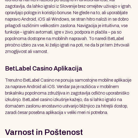
zagotavlja, da lahko igralci iz Slovenije brez omejitev uživajo v igrah,
opravljajo pologe in koristijo bonuse. Ne glede na to, ali uporabljate
napravo Android, iOS ali Windows, se stran hitro naloži in se dobro
prilagodi različnim velikostim zaslona. Navigacija je intuitivna, vse
funkcije – igralni avtomati, igre v živo, podpora in plačila – pa so
popolnoma dostopne na mobilnih napravah. To naredi BetLabel
priročno izbiro za vse, ki želijo igrati na poti, ne da bi pri tem žrtvovali
zmogljivost ali varnost.
BetLabel Casino Aplikacija
Trenutno BetLabel Casino ne ponuja samostojne mobilne aplikacije
za naprave Android ali iOS. Vendar pa je različica v mobilnem
brskalniku popolnoma združljiva in zagotavlja odlično uporabniško
izkušnjo. BetLabel casino izkušnje kažejo, da si lahko igralci na
domačem zaslonu enostavno ustvarijo bližnjico za hitrejši dostop,
zaradi česar posebna aplikacija v veliki meri ni potrebna.
Varnost in Poštenost