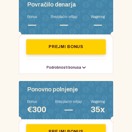
Povračilo denarja
Bonus
Brezplačni vrtljaji
Wagering
—
—
—
PREJMI BONUS
Podrobnosti bonusa
Ponovno polnjenje
Bonus
Brezplačni vrtljaji
Wagering
€300
—
35x
PREJMI BONUS