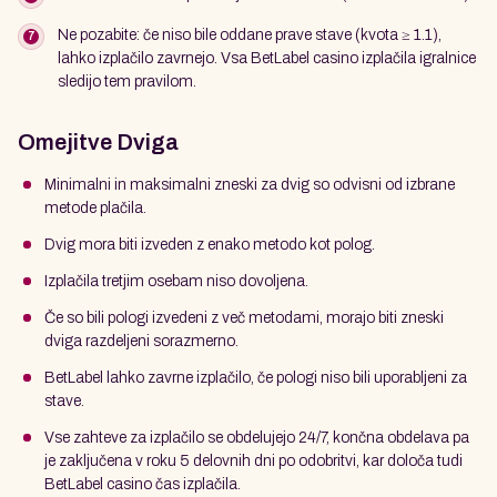
Ne pozabite: če niso bile oddane prave stave (kvota ≥ 1.1),
lahko izplačilo zavrnejo. Vsa BetLabel casino izplačila igralnice
sledijo tem pravilom.
Omejitve Dviga
Minimalni in maksimalni zneski za dvig so odvisni od izbrane
metode plačila.
Dvig mora biti izveden z enako metodo kot polog.
Izplačila tretjim osebam niso dovoljena.
Če so bili pologi izvedeni z več metodami, morajo biti zneski
dviga razdeljeni sorazmerno.
BetLabel lahko zavrne izplačilo, če pologi niso bili uporabljeni za
stave.
Vse zahteve za izplačilo se obdelujejo 24/7, končna obdelava pa
je zaključena v roku 5 delovnih dni po odobritvi, kar določa tudi
BetLabel casino čas izplačila.