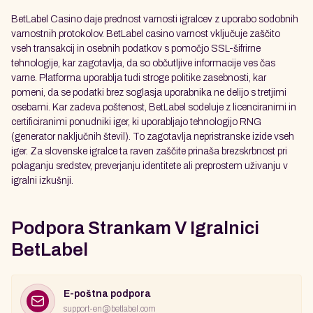
BetLabel Casino daje prednost varnosti igralcev z uporabo sodobnih
varnostnih protokolov. BetLabel casino varnost vključuje zaščito
vseh transakcij in osebnih podatkov s pomočjo SSL-šifrirne
tehnologije, kar zagotavlja, da so občutljive informacije ves čas
varne. Platforma uporablja tudi stroge politike zasebnosti, kar
pomeni, da se podatki brez soglasja uporabnika ne delijo s tretjimi
osebami. Kar zadeva poštenost, BetLabel sodeluje z licenciranimi in
certificiranimi ponudniki iger, ki uporabljajo tehnologijo RNG
(generator naključnih števil). To zagotavlja nepristranske izide vseh
iger. Za slovenske igralce ta raven zaščite prinaša brezskrbnost pri
polaganju sredstev, preverjanju identitete ali preprostem uživanju v
igralni izkušnji.
Podpora Strankam V Igralnici
BetLabel
E-poštna podpora
support-en@betlabel.com