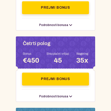
PREJMI BONUS
Podrobnosti bonusa
Četrti polog
Bonus
Brezplačni vrtljaji
Wagering
€450
45
35x
PREJMI BONUS
Podrobnosti bonusa