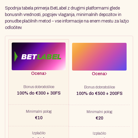
Spodnja tabela primerja BetLabel z drugimi platformami glede
bonusnih vrednosti, pogojev vlaganja, minimalnih depozitov in
ponudbe plačilnih metod – vse informacije na enem mestu za lažjo
odločitev.
Ocena
Ocena
Bonus dobrodošlice
Bonus dobrodošlice
100% do €300 + 30FS
100% do €500 + 200FS
Minimalni polog
Minimalni polog
€10
€20
Izplačilo
Izplačilo