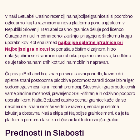
V naši BetLabel Casino recenziji na najboljseigralnice.si si podrobno
ogledamo, kaj ta razmeroma nova platforma ponuja igralcem v
Republiki Sloveniji. BetLabel casino igralnica deluje pod licenco
Curaçao in nudi mednarodno izkušnjo, prilagojeno širokemu krogu
uporabnikov. Kot ena izmed
najboljše spletne igralnice pri
Najboljseigralnice.si
se ponaša s čistim dizajnom, hitro
nalagajočimi se stranmi in uporabniku prijazno zasnovo, ki odlično
deluje tako na namiznih kot tudi na mobilnih napravah.
Čeprav je BetLabel bolj znan po svoji stavni ponudbi, kazino del
spletne strani postopoma pridobiva pozornost zaradi dobre izbire iger,
sodobnega vmesnika in rednih promocij. Slovenski igralci bodo cenili
varne plačilne možnosti, preverjeno SSL-šifriranje in odzivno podporo
uporabnikom. Naša BetLabel casino ocena igralnice kaže, da so
nekateri deli strani sicer še vedno v razvoju, vendar je celotna
izkušnja obetavna. Naša ekipa pri NajboljseIgralnice meni, da je ta
platforma primerna tako za občasne kot tudi resnejše igralce.
Prednosti in Slabosti