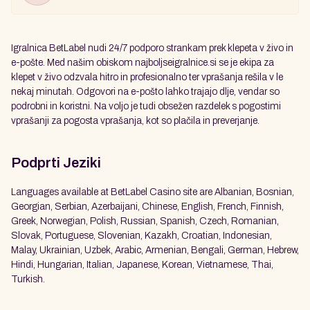
Igralnica BetLabel nudi 24/7 podporo strankam prek klepeta v živo in
e-pošte. Med našim obiskom najboljseigralnice.si se je ekipa za
klepet v živo odzvala hitro in profesionalno ter vprašanja rešila v le
nekaj minutah. Odgovori na e-pošto lahko trajajo dlje, vendar so
podrobni in koristni. Na voljo je tudi obsežen razdelek s pogostimi
vprašanji za pogosta vprašanja, kot so plačila in preverjanje.
Podprti Jeziki
Languages available at BetLabel Casino site are Albanian, Bosnian,
Georgian, Serbian, Azerbaijani, Chinese, English, French, Finnish,
Greek, Norwegian, Polish, Russian, Spanish, Czech, Romanian,
Slovak, Portuguese, Slovenian, Kazakh, Croatian, Indonesian,
Malay, Ukrainian, Uzbek, Arabic, Armenian, Bengali, German, Hebrew,
Hindi, Hungarian, Italian, Japanese, Korean, Vietnamese, Thai,
Turkish.