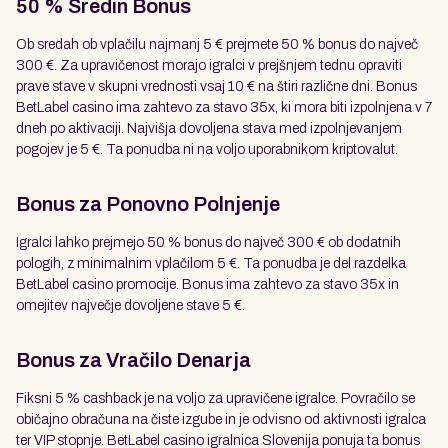
50 % Sredin Bonus
Ob sredah ob vplačilu najmanj 5 € prejmete 50 % bonus do največ
300 €. Za upravičenost morajo igralci v prejšnjem tednu opraviti
prave stave v skupni vrednosti vsaj 10 € na štiri različne dni. Bonus
BetLabel casino ima zahtevo za stavo 35x, ki mora biti izpolnjena v 7
dneh po aktivaciji. Najvišja dovoljena stava med izpolnjevanjem
pogojev je 5 €. Ta ponudba ni na voljo uporabnikom kriptovalut.
Bonus za Ponovno Polnjenje
Igralci lahko prejmejo 50 % bonus do največ 300 € ob dodatnih
pologih, z minimalnim vplačilom 5 €. Ta ponudba je del razdelka
BetLabel casino promocije. Bonus ima zahtevo za stavo 35x in
omejitev največje dovoljene stave 5 €.
Bonus za Vračilo Denarja
Fiksni 5 % cashback je na voljo za upravičene igralce. Povračilo se
običajno obračuna na čiste izgube in je odvisno od aktivnosti igralca
ter VIP stopnje. BetLabel casino igralnica Slovenija ponuja ta bonus