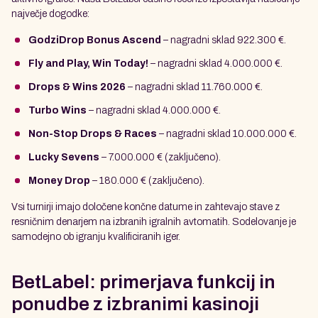
največje dogodke:
GodziDrop Bonus Ascend
– nagradni sklad 922.300 €.
Fly and Play, Win Today!
– nagradni sklad 4.000.000 €.
Drops & Wins 2026
– nagradni sklad 11.760.000 €.
Turbo Wins
– nagradni sklad 4.000.000 €.
Non-Stop Drops & Races
– nagradni sklad 10.000.000 €.
Lucky Sevens
– 7.000.000 € (zaključeno).
Money Drop
– 180.000 € (zaključeno).
Vsi turnirji imajo določene končne datume in zahtevajo stave z
resničnim denarjem na izbranih igralnih avtomatih. Sodelovanje je
samodejno ob igranju kvalificiranih iger.
BetLabel: primerjava funkcij in
ponudbe z izbranimi kasinoji