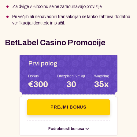
Za dvige v Bitcoinu se ne zaračunavajo provizije.
Pri večjih ali nenavadnih transakcijah se lahko zahteva dodatna
verifikacija identitete in plačil.
BetLabel Casino Promocije
Prvi polog
Bonus
Brezplačni vrtljaji
Wagering
€300
30
35x
PREJMI BONUS
Podrobnosti bonusa