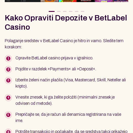
Kako Opraviti Depozite v BetLabel
Casino
Polaganje sredstev v BetLabel Casino je hitro in varno. Sledite tem
korakom:
Opravite BetLabel casino prijava v igralnico.
Pojdite v razdelek »Payments« ali »Deposit«.
Izberite želeni način plačila (Visa, Mastercard, Skrill, Neteller ali
kripto).
Vnesite znesek, ki ga želite položiti (minimalni znesek je
odvisen od metode).
Prepričajte se, da je račun ali denarnica registrirana na vaše
ime.
Potrdite transakcijo in počakajte, da se sredstva takoj prikažejo