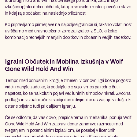
tudi drugi Hold and Win naslovi istega ponudnika, zato imajo
izkušeni igralci dober občutek, kdaj je smiselno malce povečati stavo
in kdaj raje počakati na naslednjo priložnost.
Ko pripravljamo primerjave na najboljseigralnice.si, takšno volatilnost
uvrščamo med uravnotežene izbire za igralce iz SLO, ki želijo
kombinacijo rednejših manjših dobitkov in občasnih večjih zadetkov.
Igralni Občutek in Mobilna Izkušnja v Wolf
Gone Wild Hold And Win
Tempo med bonusnimi krogi je zmeren: v osnovni igri boste pogosto
videli manjše zadetke, ki podaljšujejo sejo, vmes pa redno čutili
napetost, ko se na kolutih pojavi več luninih simbolov hkrati. Zvočna
podlaga in vizualni učinki sledijo temi divjine ter ustvarjajo vzdušje, ki
ostane prijetno tudi pri daljšem igranju.
Če se odločite, da vas dovolj prepriča tema in mehanika, ponuja Wolf
Gone Wild Hold And Win za pravi denar zanimivo razmerje med
tveganjem in potencialnim izplačilom, še posebej v licenčnih
evropskih ponudnikih, ki sprejemajo igralce iz Slovenije. Vsaka