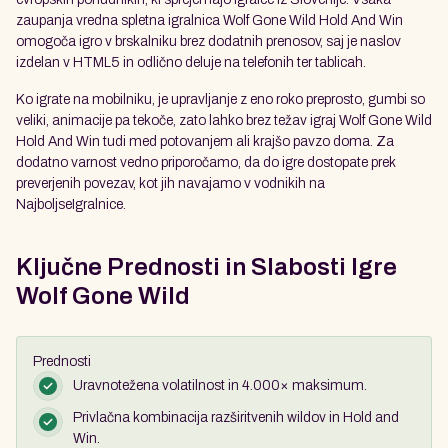
zaupanja vredna spletna igralnica Wolf Gone Wild Hold And Win
omogoča igro v brskalniku brez dodatnih prenosov, saj je naslov
izdelan v HTML5 in odlično deluje na telefonih ter tablicah.
Ko igrate na mobilniku, je upravljanje z eno roko preprosto, gumbi so
veliki, animacije pa tekoče, zato lahko brez težav igraj Wolf Gone Wild
Hold And Win tudi med potovanjem ali krajšo pavzo doma. Za
dodatno varnost vedno priporočamo, da do igre dostopate prek
preverjenih povezav, kot jih navajamo v vodnikih na
NajboljseIgralnice.
Ključne Prednosti in Slabosti Igre
Wolf Gone Wild
Prednosti
Uravnotežena volatilnost in 4.000× maksimum.
Privlačna kombinacija razširitvenih wildov in Hold and
Win.