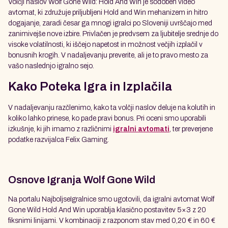
Volčji naslov Wolf Gone Wild: Hold And Win je sodoben video
avtomat, ki združuje priljubljeni Hold and Win mehanizem in hitro
dogajanje, zaradi česar ga mnogi igralci po Sloveniji uvrščajo med
zanimivejše nove izbire. Privlačen je predvsem za ljubitelje srednje do
visoke volatilnosti, ki iščejo napetost in možnost večjih izplačil v
bonusnih krogih. V nadaljevanju preverite, ali je to pravo mesto za
vašo naslednjo igralno sejo.
Kako Poteka Igra in Izplačila
V nadaljevanju razčlenimo, kako ta volčji naslov deluje na kolutih in
koliko lahko prinese, ko pade pravi bonus. Pri oceni smo uporabili
izkušnje, ki jih imamo z različnimi
igralni avtomati
, ter preverjene
podatke razvijalca Felix Gaming.
Osnove Igranja Wolf Gone Wild
Na portalu NajboljseIgralnice smo ugotovili, da igralni avtomat Wolf
Gone Wild Hold And Win uporablja klasično postavitev 5×3 z 20
fiksnimi linijami. V kombinaciji z razponom stav med 0,20 € in 60 €