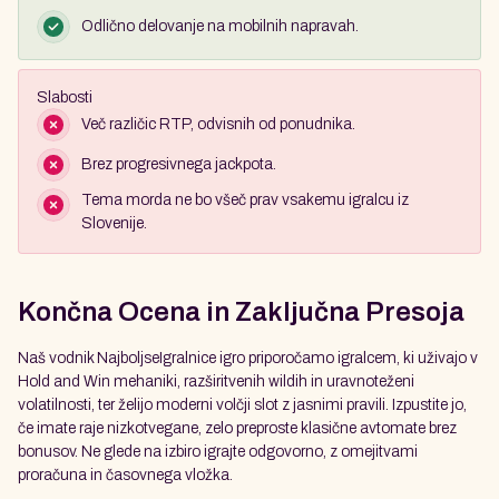
Odlično delovanje na mobilnih napravah.
Slabosti
Več različic RTP, odvisnih od ponudnika.
Brez progresivnega jackpota.
Tema morda ne bo všeč prav vsakemu igralcu iz
Slovenije.
Končna Ocena in Zaključna Presoja
Naš vodnik NajboljseIgralnice igro priporočamo igralcem, ki uživajo v
Hold and Win mehaniki, razširitvenih wildih in uravnoteženi
volatilnosti, ter želijo moderni volčji slot z jasnimi pravili. Izpustite jo,
če imate raje nizkotvegane, zelo preproste klasične avtomate brez
bonusov. Ne glede na izbiro igrajte odgovorno, z omejitvami
proračuna in časovnega vložka.