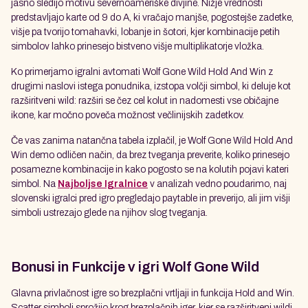
jasno sledijo motivu severnoameriške divjine. Nižje vrednosti
predstavljajo karte od 9 do A, ki vračajo manjše, pogostejše zadetke,
višje pa tvorijo tomahavki, lobanje in šotori, kjer kombinacije petih
simbolov lahko prinesejo bistveno višje multiplikatorje vložka.
Ko primerjamo igralni avtomati Wolf Gone Wild Hold And Win z
drugimi naslovi istega ponudnika, izstopa volčji simbol, ki deluje kot
razširitveni wild: razširi se čez cel kolut in nadomesti vse običajne
ikone, kar močno poveča možnost večlinijskih zadetkov.
Če vas zanima natančna tabela izplačil, je Wolf Gone Wild Hold And
Win demo odličen način, da brez tveganja preverite, koliko prinesejo
posamezne kombinacije in kako pogosto se na kolutih pojavi kateri
simbol. Na
Najboljse Igralnice
v analizah vedno poudarimo, naj
slovenski igralci pred igro pregledajo paytable in preverijo, ali jim višji
simboli ustrezajo glede na njihov slog tveganja.
Bonusi in Funkcije v igri Wolf Gone Wild
Glavna privlačnost igre so brezplačni vrtljaji in funkcija Hold and Win.
Scatter simboli sprožijo krog brezplačnih iger, kjer se razširitveni wildi