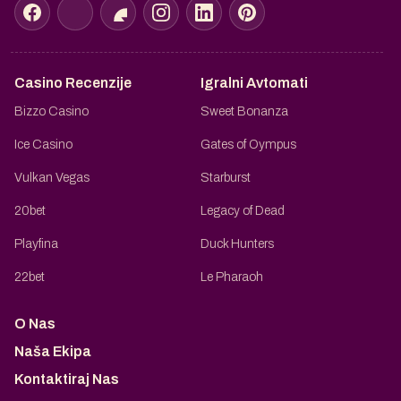
Casino Recenzije
Igralni Avtomati
Bizzo Casino
Sweet Bonanza
Ice Casino
Gates of Oympus
Vulkan Vegas
Starburst
20bet
Legacy of Dead
Playfina
Duck Hunters
22bet
Le Pharaoh
O Nas
Naša Ekipa
Kontaktiraj Nas