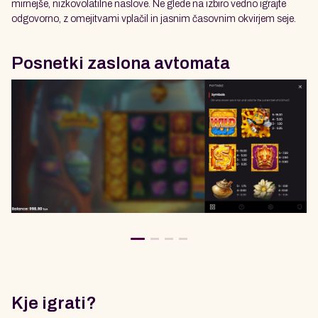
mirnejše, nizkovolatilne naslove. Ne glede na izbiro vedno igrajte
odgovorno, z omejitvami vplačil in jasnim časovnim okvirjem seje.
Posnetki zaslona avtomata
Kje igrati?