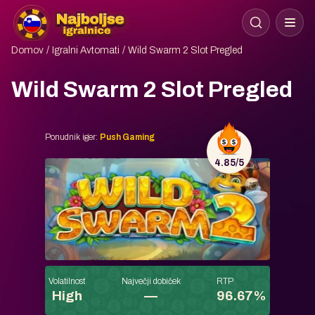
Domov
Igralni Avtomati
Wild Swarm 2 Slot Pregled
Wild Swarm 2 Slot Pregled
Ponudnik iger:
Push Gaming
4.85/5
Volatilnost
Največji dobiček
RTP
High
—
96.67%