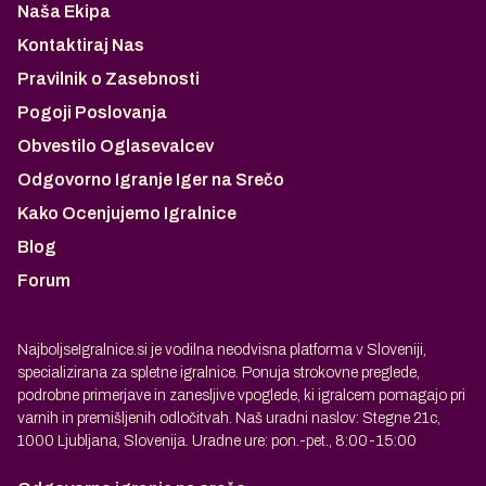
Naša Ekipa
Kontaktiraj Nas
Pravilnik o Zasebnosti
Pogoji Poslovanja
Obvestilo Oglasevalcev
Odgovorno Igranje Iger na Srečo
Kako Ocenjujemo Igralnice
Blog
Forum
NajboljseIgralnice.si je vodilna neodvisna platforma v Sloveniji,
specializirana za spletne igralnice. Ponuja strokovne preglede,
podrobne primerjave in zanesljive vpoglede, ki igralcem pomagajo pri
varnih in premišljenih odločitvah. Naš uradni naslov: Stegne 21c,
1000 Ljubljana, Slovenija. Uradne ure: pon.-pet., 8:00-15:00