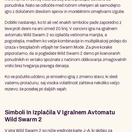
ponudnika. Nato se odločite med ročnim vrtenjem ali samodejno
igro z določenim številom spinov in morebitnimi omejitvami izgube.
Dobitki nastanejo, ko tri ali več enakih simbolov pade zaporedno z
leve proti desni na eni izmed 20 linij. V osnovni igra na igralnem
avtomatu Wild Swarm 2 so izplačila večinoma manjša, a
pogostejša, medtem ko večje kombinacije in multiplikatorji pridejo do
izraza v brezplačnih vrtljajih ter Swarm Mode. Za prve korake
priporočamo, da si pogledate Wild Swarm 2 demo pri licenciranih
ponudnikih in se tako spoznate z načinom oblikovanja zmagovalnih
vrstic brez tveganja pravega denarja.
Ko se počutite udobno, je smiselno igraj z zmerno stavo, ki sledi
vašemu proračunu, saj visoka volatilnost zahteva nekoliko večjo
rezervo, še posebej pri daljših sejah.
Simboli In Izplačila V Igralnem Avtomatu
Wild Swarm 2
V igra Wild Swarm 2 so nižje vrednote karte J–A, ki skrbijo za