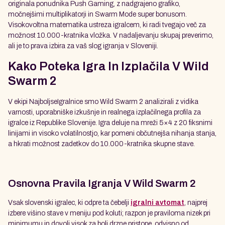
originala ponudnika Push Gaming, z nadgrajeno grafiko,
močnejšimi multiplikatorji in Swarm Mode super bonusom.
Visokovoltna matematika ustreza igralcem, ki radi tvegajo več za
možnost 10.000-kratnika vložka. V nadaljevanju skupaj preverimo,
ali je to prava izbira za vaš slog igranja v Sloveniji.
Kako Poteka Igra In Izplačila V Wild
Swarm 2
V ekipi NajboljseIgralnice smo Wild Swarm 2 analizirali z vidika
varnosti, uporabniške izkušnje in realnega izplačilnega profila za
igralce iz Republike Slovenije. Igra deluje na mreži 5×4 z 20 fiksnimi
linijami in visoko volatilnostjo, kar pomeni občutnejša nihanja stanja,
a hkrati možnost zadetkov do 10.000-kratnika skupne stave.
Osnovna Pravila Igranja V Wild Swarm 2
Vsak slovenski igralec, ki odpre ta čebelji
igralni avtomat
, najprej
izbere višino stave v meniju pod koluti; razpon je praviloma nizek pri
minimumu in dovolj visok za bolj drzne pristope, odvisno od