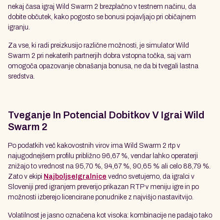
nekaj časa igraj Wild Swarm 2 brezplačno v testnem načinu, da
dobite občutek, kako pogosto se bonusi pojavljajo pri običajnem
igranju.
Za vse, ki radi preizkusijo različne možnosti, je simulator Wild
Swarm 2 pri nekaterih partnerjih dobra vstopna točka, saj vam
omogoča opazovanje obnašanja bonusa, ne da bi tvegali lastna
sredstva.
Tveganje In Potencial Dobitkov V Igrai Wild
Swarm 2
Po podatkih več kakovostnih virov ima Wild Swarm 2 rtp v
najugodnejšem profilu približno 96,67 %, vendar lahko operaterji
znižajo to vrednost na 95,70 %, 94,67 %, 90,65 % ali celo 88,79 %.
Zato v ekipi
NajboljseIgralnice
vedno svetujemo, da igralci v
Sloveniji pred igranjem preverijo prikazan RTP v meniju igre in po
možnosti izberejo licencirane ponudnike z najvišjo nastavitvijo.
Volatilnost je jasno označena kot visoka: kombinacije ne padajo tako