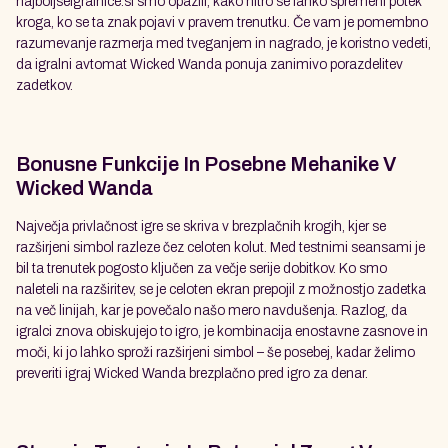
najboljseigralnice.si smo opazili, kako hitro se lahko spremeni potek
kroga, ko se ta znak pojavi v pravem trenutku. Če vam je pomembno
razumevanje razmerja med tveganjem in nagrado, je koristno vedeti,
da igralni avtomat Wicked Wanda ponuja zanimivo porazdelitev
zadetkov.
Bonusne Funkcije In Posebne Mehanike V
Wicked Wanda
Največja privlačnost igre se skriva v brezplačnih krogih, kjer se
razširjeni simbol razleze čez celoten kolut. Med testnimi seansami je
bil ta trenutek pogosto ključen za večje serije dobitkov. Ko smo
naleteli na razširitev, se je celoten ekran prepojil z možnostjo zadetka
na več linijah, kar je povečalo našo mero navdušenja. Razlog, da
igralci znova obiskujejo to igro, je kombinacija enostavne zasnove in
moči, ki jo lahko sproži razširjeni simbol – še posebej, kadar želimo
preveriti igraj Wicked Wanda brezplačno pred igro za denar.