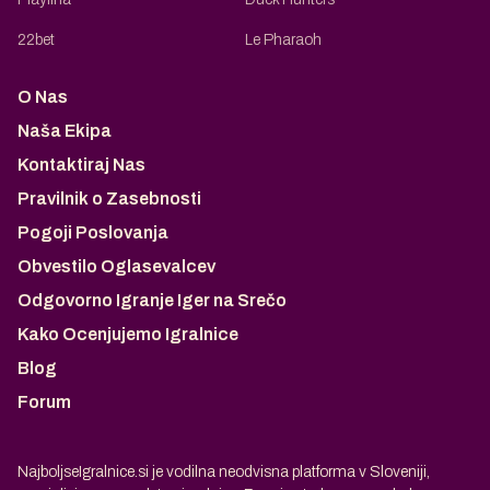
22bet
Le Pharaoh
O Nas
Naša Ekipa
Kontaktiraj Nas
Pravilnik o Zasebnosti
Pogoji Poslovanja
Obvestilo Oglasevalcev
Odgovorno Igranje Iger na Srečo
Kako Ocenjujemo Igralnice
Blog
Forum
NajboljseIgralnice.si je vodilna neodvisna platforma v Sloveniji,