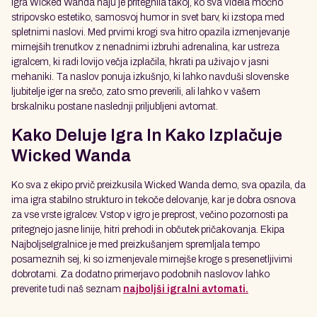
Igra Wicked Wanda naju je pritegnila takoj, ko sva videla močno
stripovsko estetiko, samosvoj humor in svet barv, ki izstopa med
spletnimi naslovi. Med prvimi krogi sva hitro opazila izmenjevanje
mirnejših trenutkov z nenadnimi izbruhi adrenalina, kar ustreza
igralcem, ki radi lovijo večja izplačila, hkrati pa uživajo v jasni
mehaniki. Ta naslov ponuja izkušnjo, ki lahko navduši slovenske
ljubitelje iger na srečo, zato smo preverili, ali lahko v vašem
brskalniku postane naslednji priljubljeni avtomat.
Kako Deluje Igra In Kako Izplačuje
Wicked Wanda
Ko sva z ekipo prvič preizkusila Wicked Wanda demo, sva opazila, da
ima igra stabilno strukturo in tekoče delovanje, kar je dobra osnova
za vse vrste igralcev. Vstop v igro je preprost, večino pozornosti pa
pritegnejo jasne linije, hitri prehodi in občutek pričakovanja. Ekipa
NajboljseIgralnice je med preizkušanjem spremljala tempo
posameznih sej, ki so izmenjevale mirnejše kroge s presenetljivimi
dobrotami. Za dodatno primerjavo podobnih naslovov lahko
preverite tudi naš seznam
najboljši igralni avtomati.