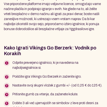
Vse priporočene platforme imajo veljavne licence, omogočajo varne
načine plačila in podpirajo igranje v evrih. Ne glede na to, ali želite
vrteti brezplačno v demo načinu ali igrati za pravi denar, boste našli
zanesljive možnosti, ki ustrezajo vsem vrstam naprav. Da bi kar
najbolje izkoristili svojo sejo, priporočamo izbiro igralnice, ki ponuja
bonuse dobrodošlice ali brezplačne vrtljaje za Yggdrasilove igre.
Kako Igrati Vikings Go Berzerk: Vodnik po
Korakih
Odprite preverjeno igralnico, ki je navedena na
najboljseigralnice.si.
Poiščite igra Vikings Go Berzerk in zaženite igro.
Nastavite svoj skupni vložek z gumbi +/- (od 0,25 € do 125 €).
Pritisnite gumb za vrtenje, da zaženete kolute.
Dobite 3 ali več ujemajočih se simbolov z leve proti desni za