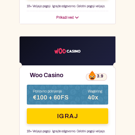
Tretji polog
Wagering
18+ Veljajo pogoji. Igrajte odgovorno. Celotni pogoji veljajo.
€500 + 50FS
40x
Prikaži več
Brez pologa
Wagering
€20
5x
High Roller
Wagering
€2000 + 100FS
40x
Prvi polog
Wagering
€500 + 100FS
40x
Woo Casino
3.9
Drugi polog
Wagering
€500 + 70FS
40x
Ponovno polnjenje
Wagering
€100 + 60FS
40x
Brez pologa
Wagering
50FS
5x
IGRAJ
Plačila
Prvi polog
Wagering
18+ Veljajo pogoji. Igrajte odgovorno. Celotni pogoji veljajo.