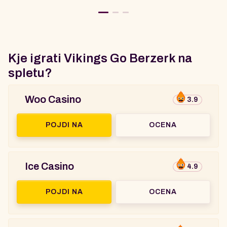
Kje igrati Vikings Go Berzerk na
spletu?
Woo Casino
3.9
POJDI NA
OCENA
Ice Casino
4.9
POJDI NA
OCENA