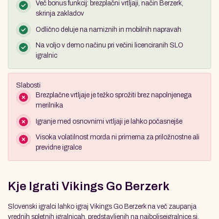
Več bonus funkcij: brezplačni vrtljaji, način Berzerk,
skrinja zakladov
Odlično deluje na namiznih in mobilnih napravah
Na voljo v demo načinu pri večini licenciranih SLO
igralnic
Slabosti
Brezplačne vrtljaje je težko sprožiti brez napolnjenega
merilnika
Igranje med osnovnimi vrtljaji je lahko počasnejše
Visoka volatilnost morda ni primerna za priložnostne ali
previdne igralce
Kje Igrati Vikings Go Berzerk
Slovenski igralci lahko igraj Vikings Go Berzerk na več zaupanja
vrednih spletnih igralnicah, predstavljenih na najboljseigralnice.si.