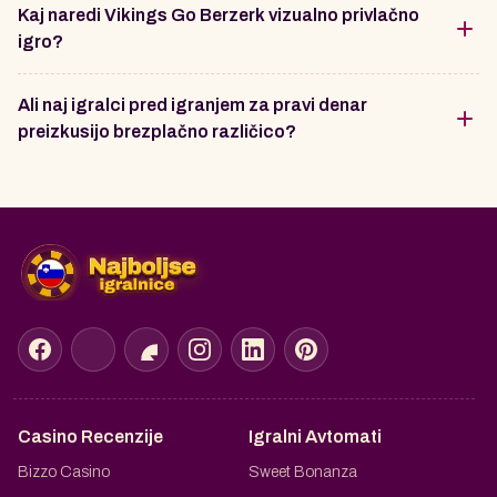
Kaj naredi Vikings Go Berzerk vizualno privlačno
igro?
Ali naj igralci pred igranjem za pravi denar
preizkusijo brezplačno različico?
Casino Recenzije
Igralni Avtomati
Bizzo Casino
Sweet Bonanza