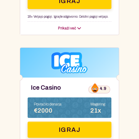
IGRAJ
Prvi polog
Wagering
18+ Veljajo pogoji. Igrajte odgovorno. Celotni pogoji veljajo.
€500 + 200FS
35x
Prikaži več
Povračilo denarja
Wagering
€200
1x
Ponovno polnjenje
Wagering
50FS
40x
Povračilo denarja
Wagering
€3000
1x
Ice Casino
4.9
Plačila
Povračilo denarja
Wagering
€2000
21x
IGRAJ