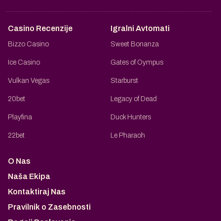
Casino Recenzije
Igralni Avtomati
Bizzo Casino
Sweet Bonanza
Ice Casino
Gates of Oympus
Vulkan Vegas
Starburst
20bet
Legacy of Dead
Playfina
Duck Hunters
22bet
Le Pharaoh
O Nas
Naša Ekipa
Kontaktiraj Nas
Pravilnik o Zasebnosti