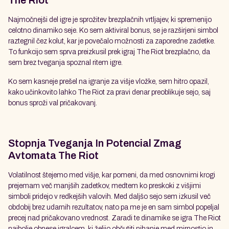
The Riot
Najmočnejši del igre je sprožitev brezplačnih vrtljajev, ki spremenijo
celotno dinamiko seje. Ko sem aktiviral bonus, se je razširjeni simbol
raztegnil čez kolut, kar je povečalo možnosti za zaporedne zadetke.
To funkcijo sem sprva preizkusil prek igraj The Riot brezplačno, da
sem brez tveganja spoznal ritem igre.
Ko sem kasneje prešel na igranje za višje vložke, sem hitro opazil,
kako učinkovito lahko The Riot za pravi denar preoblikuje sejo, saj
bonus sproži val pričakovanj.
Stopnja Tveganja In Potencial Zmag
Avtomata The Riot
Volatilnost štejemo med višje, kar pomeni, da med osnovnimi krogi
prejemam več manjših zadetkov, medtem ko preskoki z višjimi
simboli pridejo v redkejših valovih. Med daljšo sejo sem izkusil več
obdobij brez udarnih rezultatov, nato pa me je en sam simbol popeljal
precej nad pričakovano vrednost. Zaradi te dinamike se igra The Riot
najbolje obnese igralcem, ki želijo občutiti nihanje med mirnostjo in