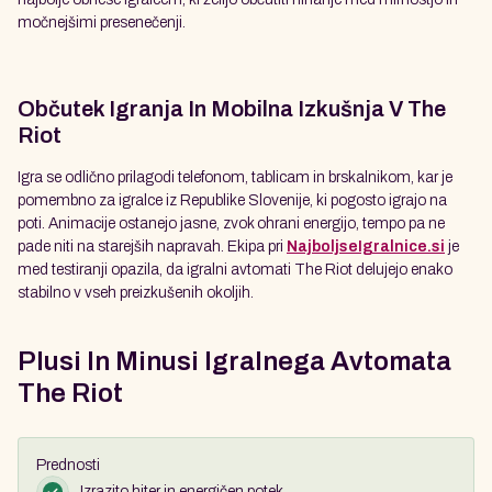
močnejšimi presenečenji.
Občutek Igranja In Mobilna Izkušnja V The
Riot
Igra se odlično prilagodi telefonom, tablicam in brskalnikom, kar je
pomembno za igralce iz Republike Slovenije, ki pogosto igrajo na
poti. Animacije ostanejo jasne, zvok ohrani energijo, tempo pa ne
pade niti na starejših napravah. Ekipa pri
NajboljseIgralnice.si
je
med testiranji opazila, da igralni avtomati The Riot delujejo enako
stabilno v vseh preizkušenih okoljih.
Plusi In Minusi Igralnega Avtomata
The Riot
Prednosti
Izrazito hiter in energičen potek.