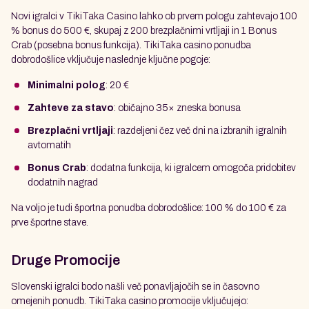
Novi igralci v TikiTaka Casino lahko ob prvem pologu zahtevajo 100
% bonus do 500 €, skupaj z 200 brezplačnimi vrtljaji in 1 Bonus
Crab (posebna bonus funkcija). TikiTaka casino ponudba
dobrodošlice vključuje naslednje ključne pogoje:
Minimalni polog
: 20 €
Zahteve za stavo
: običajno 35× zneska bonusa
Brezplačni vrtljaji
: razdeljeni čez več dni na izbranih igralnih
avtomatih
Bonus Crab
: dodatna funkcija, ki igralcem omogoča pridobitev
dodatnih nagrad
Na voljo je tudi športna ponudba dobrodošlice: 100 % do 100 € za
prve športne stave.
Druge Promocije
Slovenski igralci bodo našli več ponavljajočih se in časovno
omejenih ponudb. TikiTaka casino promocije vključujejo: