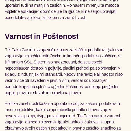
uporabni tudi na manjših zaslonih. Po našem mnenju ta metoda
»spletne aplikacije« dobro deluje za igralce, ki ne želijo upravljati
posodobitev aplikacij ali skrbeti za združljivost.
Varnost in Poštenost
TikiTaka Casino izvaja več ukrepov za zaščito podatkov igralcev in
zagotavljanje poštenosti. Osebni in finančni podatki so zaščiteni s
šifriranjem SSL. Sistemi so nadzorovani, da se prepreči
nepooblaščen dostop in goljufije, plačilni prehodi pa so preverjeni v
skladu z industrijskimi standardi. Neodvisne revizije ali nadzor niso
vedno v celoti navedeni v javnih virih, vendar so uporabljeni
ponudniki iger na splošno ugledni. Poštenost podpirajo pregledni
pogoji, pravila o stavah in objavljena pravila.
Politika zasebnosti kaže na uporabo orodij za zaščito podatkov in
jasne opredelitve, kako se uporabniški podatki obravnavajo v
povezavi s pologi, dvigi, preverjanjem itd. TikiTaka casino varnost
zagotavlja, da bodo slovenski igralci lahko pričakovali zaupno
obravnavo svojih osebnih podatkov in pravno zaščito, značilno za