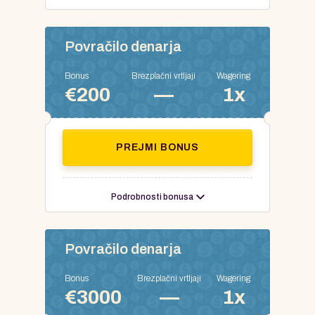
Povračilo denarja
Bonus
Brezplačni vrtljaji
Wagering
€200
—
1x
PREJMI BONUS
Podrobnosti bonusa
Povračilo denarja
Bonus
Brezplačni vrtljaji
Wagering
€3000
—
1x