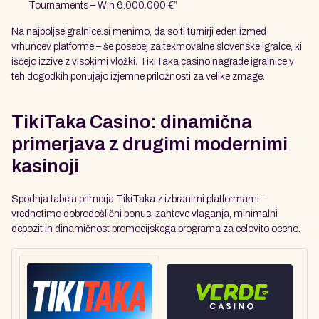
Tournaments – Win 6.000.000 €”
Na najboljseigralnice.si menimo, da so ti turnirji eden izmed
vrhuncev platforme – še posebej za tekmovalne slovenske igralce, ki
iščejo izzive z visokimi vložki. TikiTaka casino nagrade igralnice v
teh dogodkih ponujajo izjemne priložnosti za velike zmage.
TikiTaka Casino: dinamična
primerjava z drugimi modernimi
kasinoji
Spodnja tabela primerja TikiTaka z izbranimi platformami –
vrednotimo dobrodošlični bonus, zahteve vlaganja, minimalni
depozit in dinamičnost promocijskega programa za celovito oceno.