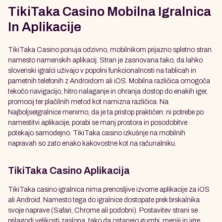
TikiTaka Casino Mobilna Igralnica
In Aplikacije
TikiTaka Casino ponuja odzivno, mobilnikom prijazno spletno stran
namesto namenskih aplikacij. Stran je zasnovana tako, da lahko
slovenski igralci uživajo v popolni funkcionalnosti na tablicah in
pametnih telefonih z Androidom ali iOS. Mobilna različica omogoča
tekočo navigacijo, hitro nalaganje in ohranja dostop do enakih iger,
promocij ter plačilnih metod kot namizna različica. Na
NajboljseIgralnice menimo, da je ta pristop praktičen: ni potrebe po
namestitvi aplikacije, porabi se manj prostora in posodobitve
potekajo samodejno. TikiTaka casino izkušnje na mobilnih
napravah so zato enako kakovostne kot na računalniku.
TikiTaka Casino Aplikacija
TikiTaka casino igralnica nima prenosljive izvorne aplikacije za iOS
ali Android. Namesto tega do igralnice dostopate prek brskalnika
svoje naprave (Safari, Chrome ali podobni). Postavitev strani se
prilagodi velikosti zaslona, tako da ostanejo gumbi, meniji in igre