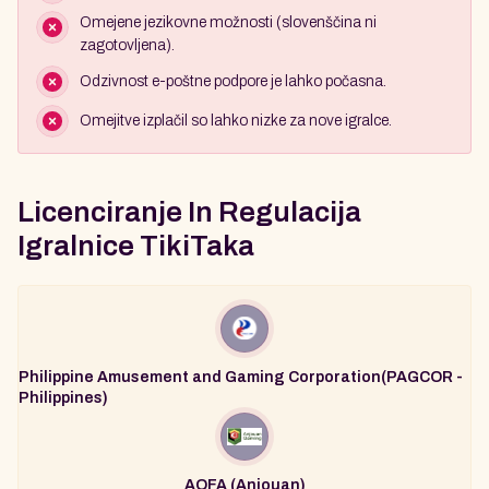
Omejene jezikovne možnosti (slovenščina ni
zagotovljena).
Odzivnost e-poštne podpore je lahko počasna.
Omejitve izplačil so lahko nizke za nove igralce.
Licenciranje In Regulacija
Igralnice TikiTaka
Philippine Amusement and Gaming Corporation(PAGCOR -
Philippines)
AOFA (Anjouan)