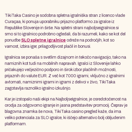
TikiTaka Casino je sodobna spletna igralniška stran z licenco vlade
Curaçaa, ki ponuja uporabniku prijazno platformo za igralce iz
Republike Slovenije in širše. Na spletni strani najboljseigralnice.si
smo si to igralnico podrobno ogledali, da bi razumeli, kako se kot del
ponudbe
SLO spletne igralnice
odreže na področjih, kot so
varnost, izbira iger, prilagodljivost plačil in bonusi.
Igralnica se ponaša s svetlim dizajnom in tekočo navigacijo, tako na
namiznih kot tudi na mobilnih napravah. Igralci iz Slovenije lahko
pričakujejo večjezično podporo in širok izbor plačilnih možnosti,
prijaznih do valute EUR. Z več kot 7.000 igrami, vključno z igralnimi
avtomati, namiznimi igrami in igrami z delivci v živo, TikiTaka
zagotavlja raznoliko igralno izkušnjo.
Kar je izstopalo naši ekipi na NajboljseIgralnice, je osredotočenost na
orodja za odgovorno igranje in jasna predstavitev promocij. Čeprav je
blagovna znamka še nova, TikiTaka casino pregled kaže, da ima
veliko potenciala za SLO igralce, ki iščejo alternativo bolj obljudenim
platformam.