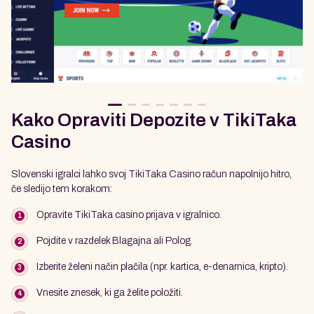
Kako Opraviti Depozite v TikiTaka
Casino
Slovenski igralci lahko svoj TikiTaka Casino račun napolnijo hitro,
če sledijo tem korakom:
Opravite TikiTaka casino prijava v igralnico.
Pojdite v razdelek Blagajna ali Polog.
Izberite želeni način plačila (npr. kartica, e-denarnica, kripto).
Vnesite znesek, ki ga želite položiti.