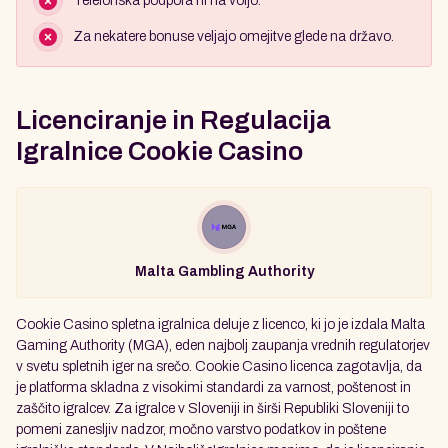
Telefonska podpora ni na voljo.
Za nekatere bonuse veljajo omejitve glede na državo.
Licenciranje in Regulacija
Igralnice Cookie Casino
Malta Gambling Authority
Cookie Casino spletna igralnica deluje z licenco, ki jo je izdala Malta
Gaming Authority (MGA), eden najbolj zaupanja vrednih regulatorjev
v svetu spletnih iger na srečo. Cookie Casino licenca zagotavlja, da
je platforma skladna z visokimi standardi za varnost, poštenost in
zaščito igralcev. Za igralce v Sloveniji in širši Republiki Sloveniji to
pomeni zanesljiv nadzor, močno varstvo podatkov in poštene