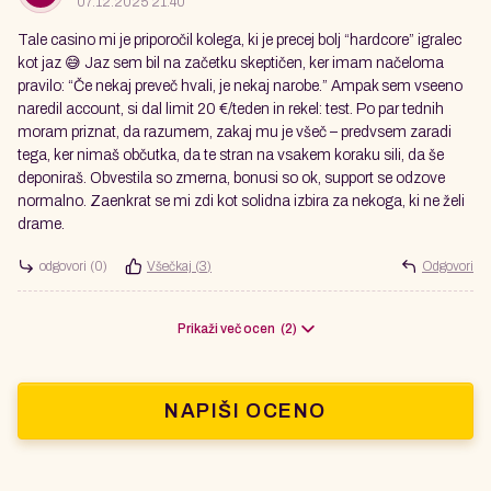
07.12.2025 21:40
Tale casino mi je priporočil kolega, ki je precej bolj “hardcore” igralec
kot jaz 😅 Jaz sem bil na začetku skeptičen, ker imam načeloma
pravilo: “Če nekaj preveč hvali, je nekaj narobe.” Ampak sem vseeno
naredil account, si dal limit 20 €/teden in rekel: test. Po par tednih
moram priznat, da razumem, zakaj mu je všeč – predvsem zaradi
tega, ker nimaš občutka, da te stran na vsakem koraku sili, da še
deponiraš. Obvestila so zmerna, bonusi so ok, support se odzove
normalno. Zaenkrat se mi zdi kot solidna izbira za nekoga, ki ne želi
drame.
odgovori (0)
Všečkaj (
3
)
Odgovori
Prikaži več ocen
(2)
NAPIŠI OCENO