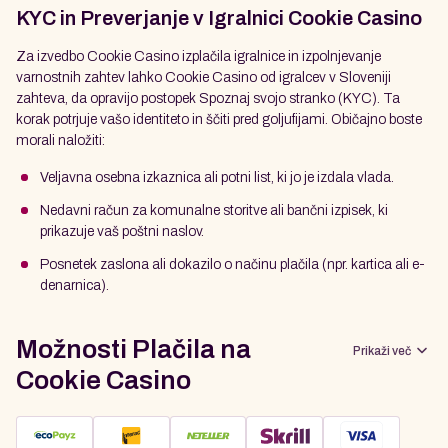
KYC in Preverjanje v Igralnici Cookie Casino
Za izvedbo Cookie Casino izplačila igralnice in izpolnjevanje
varnostnih zahtev lahko Cookie Casino od igralcev v Sloveniji
zahteva, da opravijo postopek Spoznaj svojo stranko (KYC). Ta
korak potrjuje vašo identiteto in ščiti pred goljufijami. Običajno boste
morali naložiti:
Veljavna osebna izkaznica ali potni list, ki jo je izdala vlada.
Nedavni račun za komunalne storitve ali bančni izpisek, ki
prikazuje vaš poštni naslov.
Posnetek zaslona ali dokazilo o načinu plačila (npr. kartica ali e-
denarnica).
Možnosti Plačila na
Prikaži več
Cookie Casino