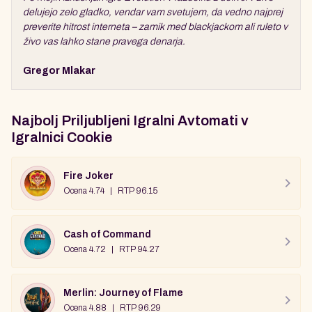
delujejo zelo gladko, vendar vam svetujem, da vedno najprej
preverite hitrost interneta – zamik med blackjackom ali ruleto v
živo vas lahko stane pravega denarja.
Gregor Mlakar
Najbolj Priljubljeni Igralni Avtomati v
Igralnici Cookie
Fire Joker
Ocena 4.74
|
RTP 96.15
Cash of Command
Ocena 4.72
|
RTP 94.27
Merlin: Journey of Flame
Ocena 4.88
|
RTP 96.29