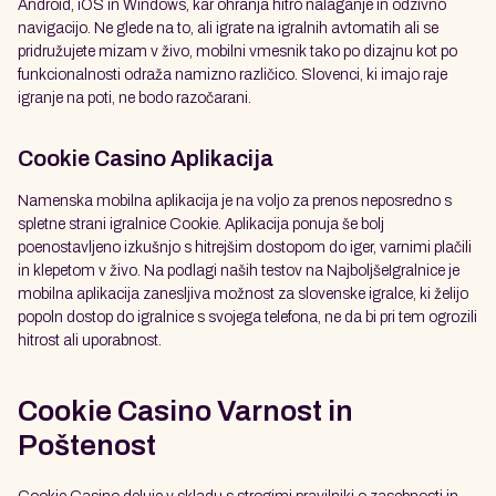
Android, iOS in Windows, kar ohranja hitro nalaganje in odzivno
navigacijo. Ne glede na to, ali igrate na igralnih avtomatih ali se
pridružujete mizam v živo, mobilni vmesnik tako po dizajnu kot po
funkcionalnosti odraža namizno različico. Slovenci, ki imajo raje
igranje na poti, ne bodo razočarani.
Cookie Casino Aplikacija
Namenska mobilna aplikacija je na voljo za prenos neposredno s
spletne strani igralnice Cookie. Aplikacija ponuja še bolj
poenostavljeno izkušnjo s hitrejšim dostopom do iger, varnimi plačili
in klepetom v živo. Na podlagi naših testov na NajboljšeIgralnice je
mobilna aplikacija zanesljiva možnost za slovenske igralce, ki želijo
popoln dostop do igralnice s svojega telefona, ne da bi pri tem ogrozili
hitrost ali uporabnost.
Cookie Casino Varnost in
Poštenost