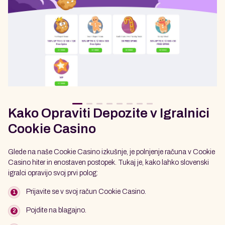
Kako Opraviti Depozite v Igralnici
Cookie Casino
Glede na naše Cookie Casino izkušnje, je polnjenje računa v Cookie
Casino hiter in enostaven postopek. Tukaj je, kako lahko slovenski
igralci opravijo svoj prvi polog:
Prijavite se v svoj račun Cookie Casino.
Pojdite na blagajno.