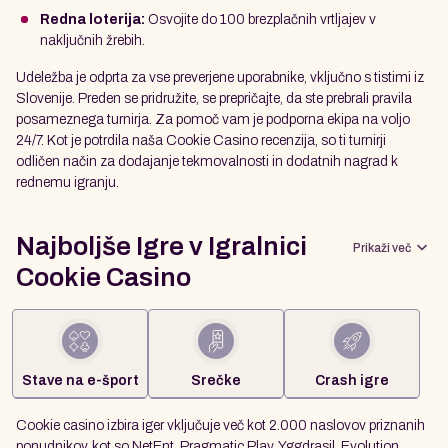
Redna loterija:
Osvojite do 100 brezplačnih vrtljajev v
naključnih žrebih.
Udeležba je odprta za vse preverjene uporabnike, vključno s tistimi iz
Slovenije. Preden se pridružite, se prepričajte, da ste prebrali pravila
posameznega turnirja. Za pomoč vam je podporna ekipa na voljo
24/7. Kot je potrdila naša Cookie Casino recenzija, so ti turnirji
odličen način za dodajanje tekmovalnosti in dodatnih nagrad k
rednemu igranju.
Najboljše Igre v Igralnici
Prikaži več
Cookie Casino
Stave na e-šport
Srečke
Crash igre
Cookie casino izbira iger vključuje več kot 2.000 naslovov priznanih
ponudnikov, kot so NetEnt, Pragmatic Play, Yggdrasil, Evolution