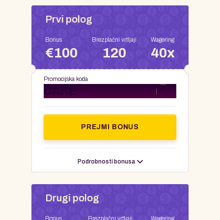
Prvi polog
Bonus
Brezplačni vrtljaji
Wagering
€100
120
40x
Promocijska koda
CAKE
PREJMI BONUS
Podrobnosti bonusa
Drugi polog
Bonus
Brezplačni vrtljaji
Wagering