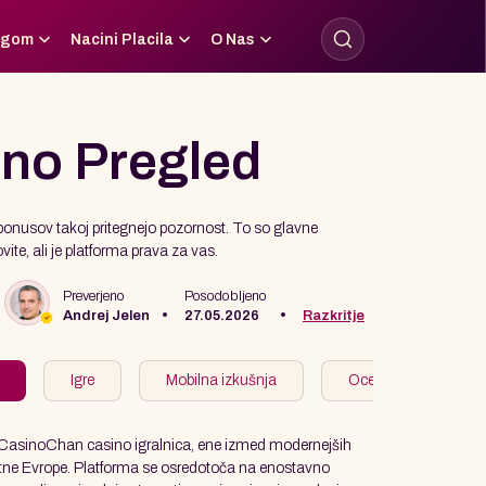
logom
Nacini Placila
O Nas
no Pregled
 bonusov takoj pritegnejo pozornost. To so glavne
te, ali je platforma prava za vas.
Preverjeno
Posodobljeno
Andrej Jelen
27.05.2026
Razkritje
Igre
Mobilna izkušnja
Ocene
Ra
o CasinoChan casino igralnica, ene izmed modernejših
 celotne Evrope. Platforma se osredotoča na enostavno