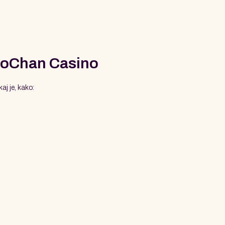
inoChan Casino
aj je, kako: