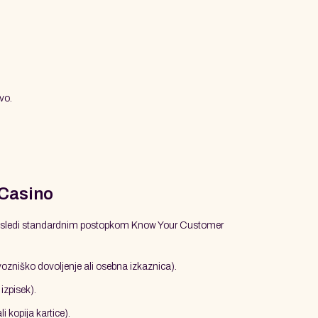
vo.
 Casino
an sledi standardnim postopkom Know Your Customer
 vozniško dovoljenje ali osebna izkaznica).
izpisek).
 kopija kartice).