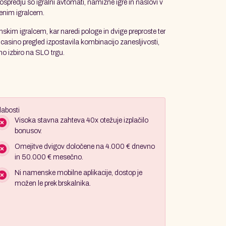
V ospredju so igralni avtomati, namizne igre in naslovi v
šenim igralcem.
skim igralcem, kar naredi pologe in dvige preproste ter
casino pregled izpostavila kombinacijo zanesljivosti,
ačno izbiro na SLO trgu.
labosti
Visoka stavna zahteva 40x otežuje izplačilo
bonusov.
Omejitve dvigov določene na 4.000 € dnevno
in 50.000 € mesečno.
Ni namenske mobilne aplikacije, dostop je
možen le prek brskalnika.