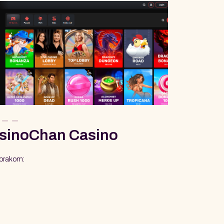
asinoChan Casino
korakom: