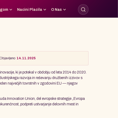
logom
Nacini Placila
O Nas
Objavljeno
14.11.2025
novacije, ki je potekal v obdobju od leta 2014 do 2020.
ustrijskega razvoja in reševanju družbenih izzivov s
l eden največjih tovrstnih v zgodovini EU — njegov
buda Innovation Union, del evropske strategije „Evropa
nkurenčnost, podpreti ustvarjanje delovnih mest in