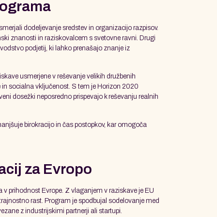
programa
smerjali dodeljevanje sredstev in organizacijo razpisov.
ski znanosti in raziskovalcem s svetovne ravni. Drugi
n vodstvo podjetij, ki lahko prenašajo znanje iz
raziskave usmerjene v reševanje velikih družbenih
 in socialna vključenost. S tem je Horizon 2020
tveni dosežki neposredno prispevajo k reševanju realnih
manjšuje birokracijo in čas postopkov, kar omogoča
acij za Evropo
a v prihodnost Evrope. Z vlaganjem v raziskave je EU
i trajnostno rast. Program je spodbujal sodelovanje med
ane z industrijskimi partnerji ali startupi.