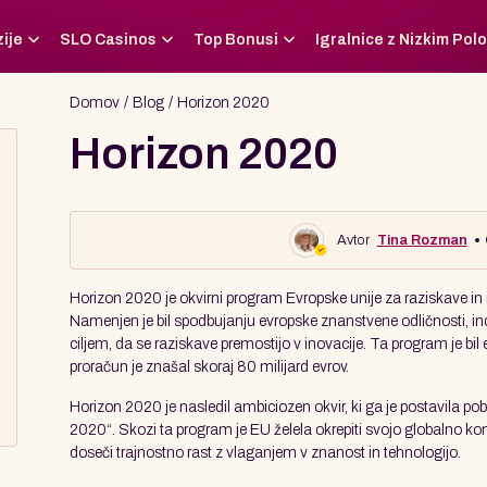
ije
SLO Casinos
Top Bonusi
Igralnice z Nizkim Po
Domov
Blog
Horizon 2020
Horizon 2020
Avtor
Tina Rozman
Horizon 2020 je okvirni program Evropske unije za raziskave in i
Namenjen je bil spodbujanju evropske znanstvene odličnosti, ind
ciljem, da se raziskave premostijo v inovacije. Ta program je bi
proračun je znašal skoraj 80 milijard evrov.
Horizon 2020 je nasledil ambiciozen okvir, ki ga je postavila po
2020“. Skozi ta program je EU želela okrepiti svojo globalno ko
doseči trajnostno rast z vlaganjem v znanost in tehnologijo.