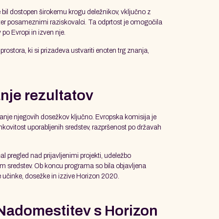
 bil dostopen širokemu krogu deležnikov, vključno z
ji ter posameznimi raziskovalci. Ta odprtost je omogočila
o Evropi in izven nje.
ostora, ki si prizadeva ustvariti enoten trg znanja,
nje rezultatov
janje njegovih dosežkov ključno. Evropska komisija je
inkovitost uporabljenih sredstev, razpršenost po državah
l pregled nad prijavljenimi projekti, udeležbo
m sredstev. Ob koncu programa so bila objavljena
e učinke, dosežke in izzive Horizon 2020.
Nadomestitev s Horizon