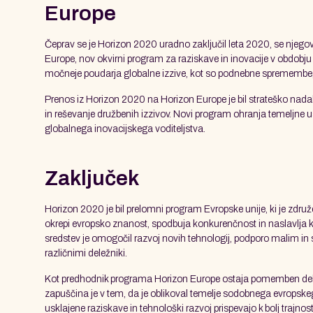
Europe
Čeprav se je Horizon 2020 uradno zaključil leta 2020, se njego
Europe, nov okvirni program za raziskave in inovacije v obdob
močneje poudarja globalne izzive, kot so podnebne spremembe, d
Prenos iz Horizon 2020 na Horizon Europe je bil strateško nadalj
in reševanje družbenih izzivov. Novi program ohranja temeljne 
globalnega inovacijskega voditeljstva.
Zaključek
Horizon 2020 je bil prelomni program Evropske unije, ki je združe
okrepi evropsko znanost, spodbuja konkurenčnost in naslavlja k
sredstev je omogočil razvoj novih tehnologij, podporo malim in
različnimi deležniki.
Kot predhodnik programa Horizon Europe ostaja pomemben del ev
zapuščina je v tem, da je oblikoval temelje sodobnega evropsk
usklajene raziskave in tehnološki razvoj prispevajo k bolj trajnos