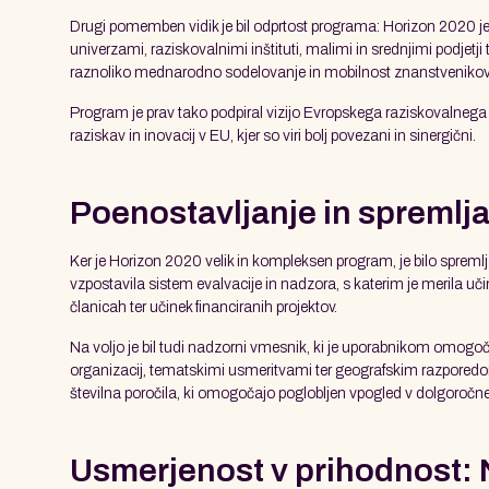
Drugi pomemben vidik je bil odprtost programa: Horizon 2020 je
univerzami, raziskovalnimi inštituti, malimi in srednjimi podjet
raznoliko mednarodno sodelovanje in mobilnost znanstvenikov p
Program je prav tako podpiral vizijo Evropskega raziskovalnega pr
raziskav in inovacij v EU, kjer so viri bolj povezani in sinergični.
Poenostavljanje in spremlja
Ker je Horizon 2020 velik in kompleksen program, je bilo spreml
vzpostavila sistem evalvacije in nadzora, s katerim je merila uč
članicah ter učinek financiranih projektov.
Na voljo je bil tudi nadzorni vmesnik, ki je uporabnikom omogoča
organizacij, tematskimi usmeritvami ter geografskim razporedo
številna poročila, ki omogočajo poglobljen vpogled v dolgoročn
Usmerjenost v prihodnost: 