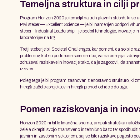
Temeljna struktura in cilji 
Program Horizon 2020 je temeljil na treh glavnih stebrih, ki so u
Prvi steber — Excellent Science — je bil namenjen podpori vrhun
steber – Industrial Leadership – je podprl tehnologije, inovacije i
laboratorijev na trg.
Tretji steber je bil Societal Challenges, kar pomeni, da so bile 
problemov, kot so podnebne spremembe, varna energija, zdravje
združeval raziskave in inovacije tako, da je zagotovil, da znans
izzivov.
Poleg tega je bil program zasnovan z enostavno strukturo, ki z
hitrejši začetek projektov in hitrejši prehod od ideje do trga.
Pomen raziskovanja in inov
Horizon 2020 ni bil le finančna shema, ampak strateška naložb
želela okrepiti svojo znanstveno in tehnično bazo ter spodbudit
javnim in zasebnim sektorjem, saj so bile raziskave pogosto povez