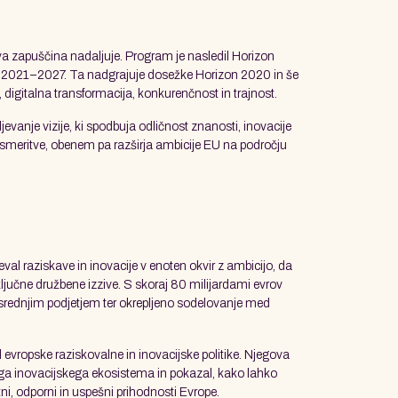
va zapuščina nadaljuje. Program je nasledil Horizon
ju 2021–2027. Ta nadgrajuje dosežke Horizon 2020 in še
igitalna transformacija, konkurenčnost in trajnost.
evanje vizije, ki spodbuja odličnost znanosti, inovacije
usmeritve, obenem pa razširja ambicije EU na področju
val raziskave in inovacije v enoten okvir z ambicijo, da
ljučne družbene izzive. S skoraj 80 milijardami evrov
 srednjim podjetjem ter okrepljeno sodelovanje med
ropske raziskovalne in inovacijske politike. Njegova
ega inovacijskega ekosistema in pokazal, kako lahko
tni, odporni in uspešni prihodnosti Evrope.