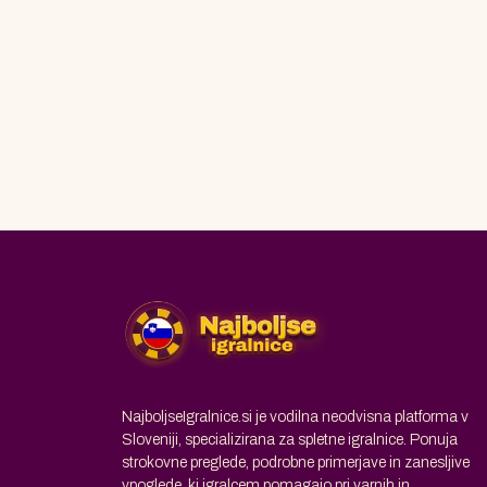
NajboljseIgralnice.si je vodilna neodvisna platforma v
Sloveniji, specializirana za spletne igralnice. Ponuja
strokovne preglede, podrobne primerjave in zanesljive
vpoglede, ki igralcem pomagajo pri varnih in