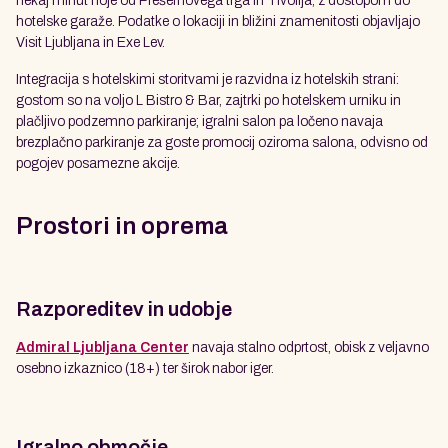
nekaj minut hoje od Prešernovega trga in Tivolija, z dostopom do
hotelske garaže. Podatke o lokaciji in bližini znamenitosti objavljajo
Visit Ljubljana in Exe Lev.
Integracija s hotelskimi storitvami je razvidna iz hotelskih strani:
gostom so na voljo L Bistro & Bar, zajtrki po hotelskem urniku in
plačljivo podzemno parkiranje; igralni salon pa ločeno navaja
brezplačno parkiranje za goste promocij oziroma salona, odvisno od
pogojev posamezne akcije.
Prostori in oprema
Razporeditev in udobje
Admiral Ljubljana Center
navaja stalno odprtost, obisk z veljavno
osebno izkaznico (18+) ter širok nabor iger.
Igralno območje