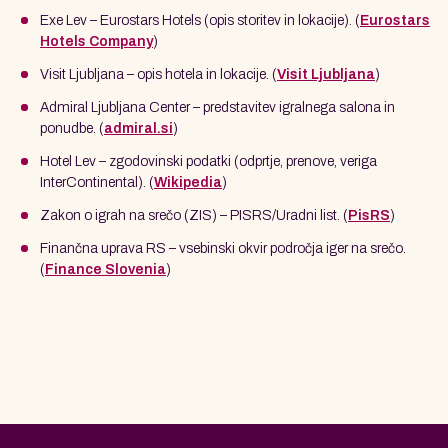
Exe Lev – Eurostars Hotels (opis storitev in lokacije). (
Eurostars
Hotels Company
)
Visit Ljubljana – opis hotela in lokacije. (
Visit Ljubljana
)
Admiral Ljubljana Center – predstavitev igralnega salona in
ponudbe. (
admiral.si
)
Hotel Lev – zgodovinski podatki (odprtje, prenove, veriga
InterContinental). (
Wikipedia
)
Zakon o igrah na srečo (ZIS) – PISRS/Uradni list. (
PisRS
)
Finančna uprava RS – vsebinski okvir področja iger na srečo.
(
Finance Slovenia
)