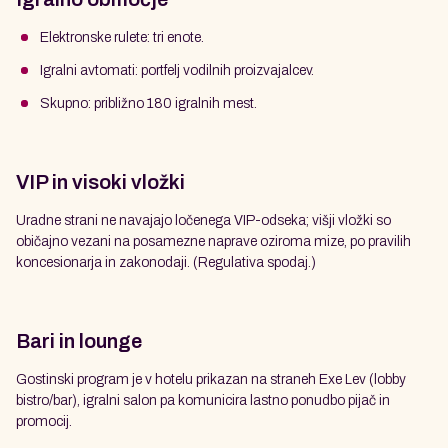
Elektronske rulete: tri enote.
Igralni avtomati: portfelj vodilnih proizvajalcev.
Skupno: približno 180 igralnih mest.
VIP in visoki vložki
Uradne strani ne navajajo ločenega VIP-odseka; višji vložki so
običajno vezani na posamezne naprave oziroma mize, po pravilih
koncesionarja in zakonodaji. (Regulativa spodaj.)
Bari in lounge
Gostinski program je v hotelu prikazan na straneh Exe Lev (lobby
bistro/bar), igralni salon pa komunicira lastno ponudbo pijač in
promocij.