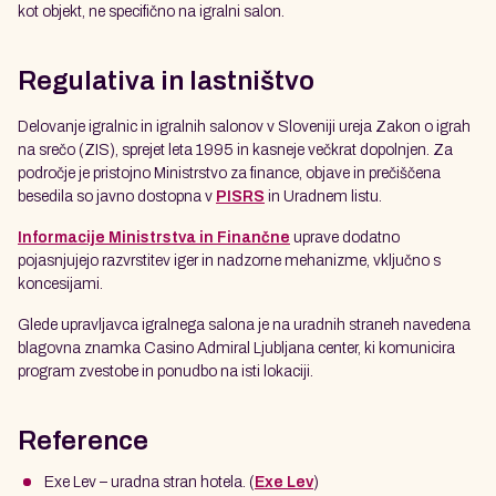
kot objekt, ne specifično na igralni salon.
Regulativa in lastništvo
Delovanje igralnic in igralnih salonov v Sloveniji ureja Zakon o igrah
na srečo (ZIS), sprejet leta 1995 in kasneje večkrat dopolnjen. Za
področje je pristojno Ministrstvo za finance, objave in prečiščena
besedila so javno dostopna v
PISRS
in Uradnem listu.
Informacije Ministrstva in Finančne
uprave dodatno
pojasnjujejo razvrstitev iger in nadzorne mehanizme, vključno s
koncesijami.
Glede upravljavca igralnega salona je na uradnih straneh navedena
blagovna znamka Casino Admiral Ljubljana center, ki komunicira
program zvestobe in ponudbo na isti lokaciji.
Reference
Exe Lev – uradna stran hotela. (
Exe Lev
)