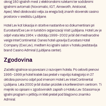
okrog 180 igralnih mest z elektronskimi ruletami ter sodobnimi
igralnimi avtomati (Novomatic, IGT, Ainsworth, Aristocrat,
Apex). Med obiskovalci velja za enega bolj znanih slovenski casino
prostorov v središču Ljubljane.
Hotel Lev kot lokacija in storitve nastanitve so dokumentirani pri
Eurostars/Exe Lev in turistični organizaciji Visit Ljubljana. Hotel Lev je
odprl vrata leta 1964; v obdobju 1999–2002 je bil del mednarodne
verige InterContinental. Danes hotel upravlja Eurostars Hotel
Company (Exe Lev), medtem ko igralni salon v hotelu predstavlja
brand Casino Admiral (Ljubljana center).
Zgodovina
Začetki igralnice so povezani z razvojem hotela. Po celoviti prenovi
1995–1999 je hotel kratek čas prešel v najvišjo kategorijo in 27.
oktobra ponovno odprl pod imenom Hotel Lev InterContinental
Ljubljana. Leta 2000 je bil dodan prizidek s konferenčnim centrom. Ti
mejniki so opisani v zgodovinskih zapisih o Hotelu Lev. Sčasoma je
igralni program v pritličju in kleti prešel pod blagovno znamko
Admiral.