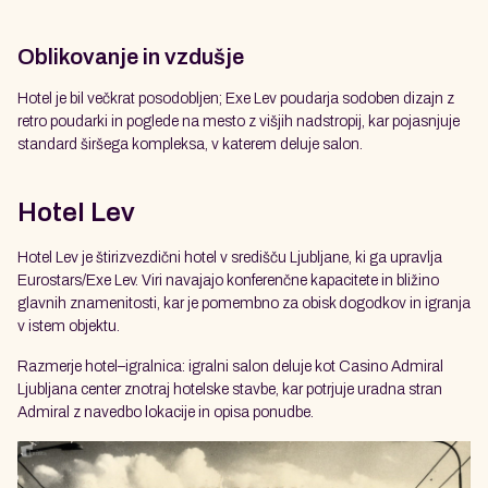
Oblikovanje in vzdušje
Hotel je bil večkrat posodobljen; Exe Lev poudarja sodoben dizajn z
retro poudarki in poglede na mesto z višjih nadstropij, kar pojasnjuje
standard širšega kompleksa, v katerem deluje salon.
Hotel Lev
Hotel Lev je štirizvezdični hotel v središču Ljubljane, ki ga upravlja
Eurostars/Exe Lev. Viri navajajo konferenčne kapacitete in bližino
glavnih znamenitosti, kar je pomembno za obisk dogodkov in igranja
v istem objektu.
Razmerje hotel–igralnica: igralni salon deluje kot Casino Admiral
Ljubljana center znotraj hotelske stavbe, kar potrjuje uradna stran
Admiral z navedbo lokacije in opisa ponudbe.